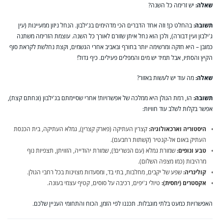
שאלה:
יש זרימה כל השנה?
תשובה:
בהחלט כן! וזה אחד הדברים הכי מדהימים בג'ילבון. הנחל ניזון ממעיינות (עין
ג'ילבון ועין דבורה), ולכן הוא נחל איתן שזורם לאורך כל השנה. עוצמת הזרימה משתנה
כמובן – היא חזקה ומרשימה יותר בחורף ובאביב אחרי הגשמים, וקצת נחלשת לקראת סוף
הקיץ והסתיו, אבל תמיד יש מים והמפלים פעילים. כיף גדול!
שאלה:
מה עוד יש לעשות באזור?
תשובה:
הו, רמת הגולן היא ממלכה של אפשרויות! אחרי שסיימתם בג'ילבון (ונחתם קצת),
אפשר בקלות לשלב עוד חוויות:
היסטוריה וארכאולוגיה:
קצרין העתיקה (פארק קצרין), גמלא העתיקה, בית הכנסת
העתיק באום אל-קנטיר (קשתות רחבעם).
טבע ונופים:
שמורת גמלא (עם הנשרים!), שמורת יהודייה, הזוויתן, תצפיות נוף
מרהיבות (כמו מצפה השלום).
קולינריה:
שפע של יקבים, מחלבות, בתי בד, ומסעדות מצוינות בכל רחבי הגולן.
אקסטרים (יחסית):
טיולי ג'יפים, רכיבה על סוסים, קטיף עצמי בעונה.
האפשרויות כמעט בלתי מוגבלות. תכננו לפי הזמן, הכוח והתחומי העניין שלכם.