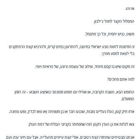
אז זהו.
המסלול הקצר למפל ג'ילבון.
פשוט, נגיש יחסית, וכל כך מתגמל.
זו הזדמנות לחוות טבע ישראלי במיטבו, להתרענן במים קרים, ולהרגיש קצת הרפתקנים
בלי לצאת למסע מפרך.
זה מקום שיש בו קסם מיוחד, שילוב של עוצמה ורוגע, של פראיות ויופי.
למה אתם מחכים?
החופש הבא, השבת הקרובה, או אפילו יום חופש ספונטני באמצע השבוע – זה הזמן
המושלם.
ארזו תיק קטן, נעלו נעליים טובות, שכנעו חבר או בן משפחה (או צאו לבד!), וסעו צפונה.
צאו לגלות את גן העדן הקטן הזה שמסתתר בקניוני הבזלת של רמת הגולן.
אנחנו מבטיחים שתחזרו קצת רטובים, אולי קצת עייפים מהעלייה, אבל עם חיוך ענק ועם