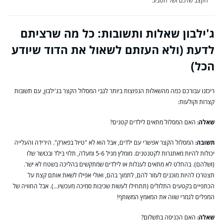
הקצב שלכם ושל הטבע.
ג'ילבון שאלות ותשובות: כל מה שרציתם
לדעת (ולא העזתם לשאול את הדוד שיודע
הכל)
ריכזנו עבורכם כמה מהשאלות הנפוצות ביותר לגבי המסלול הקצר בג'ילבון, עם תשובות
קצרות וקולעות:
שאלה:
האם המסלול מתאים לילדים קטנים?
תשובה:
המסלול הקצר
אפשרי
עם ילדים, אבל הוא לא "טיול בפארק". הירידה והעלייה
יכולות להיות מאתגרות לקטנטנים. מומלץ מגיל 5-6 ומעלה, תלוי בילד ובכושר שלו
(ושלהם). בהחלט לא מתאים לעגלות או לילדים שמתקשים בהליכה בשטח לא ישר.
תצטרכו להיות מוכנים לעזור להם, לתמוך בהם, ואולי אפילו לשאת אותם קצת על
הכתפיים בקטעים התלולים (תתחילו לעשות שכיבות סמיכה מעכשיו…). אבל החוויה של
המפלים לגמרי שווה את המאמץ המשותף!
שאלה:
האם הכניסה בתשלום?