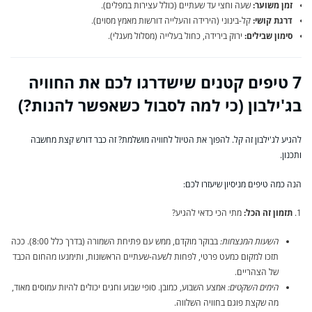
זמן משוער:
שעה וחצי עד שעתיים (כולל עצירות במפלים).
דרגת קושי:
קל-בינוני (הירידה והעלייה דורשות מאמץ מסוים).
סימון שבילים:
ירוק בירידה, כחול בעלייה (מסלול מעגלי).
7 טיפים קטנים שישדרגו לכם את החוויה
בג'ילבון (כי למה לסבול כשאפשר להנות?)
להגיע לג'ילבון זה קל. להפוך את הטיול לחוויה מושלמת? זה כבר דורש קצת מחשבה
ותכנון.
הנה כמה טיפים מניסיון שיעזרו לכם:
תזמון זה הכל:
מתי הכי כדאי להגיע?
השעות המנצחות:
בבוקר מוקדם, ממש עם פתיחת השמורה (בדרך כלל 8:00). ככה
תזכו למקום כמעט פרטי, לפחות לשעה-שעתיים הראשונות, ותימנעו מהחום הכבד
של הצהריים.
הימים השקטים:
אמצע השבוע, כמובן. סופי שבוע וחגים יכולים להיות עמוסים מאוד,
מה שקצת פוגם בחוויה השלווה.