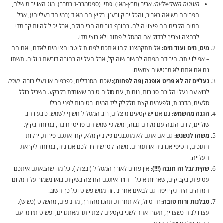
העונות האידיאליות:
אביב (מרץ-מאי) וסתיו (ספטמבר-נובמבר). מזג האוויר מושלם,
הפריחה בשיאה באביב, והכל ירוק ורענן. בקיץ חם מאוד (במיוחד בעלייה!), אבל
המים הקרים הם פיצוי הולם. בחורף הזרימה הכי חזקה, אבל יכול להיות קר מדי
לרחצה וצריך לבדוק אם המסלול פתוח ולא בוצי מדי.
מים, מים ועוד מים:
אל תתקמצנו! קחו איתכם לפחות ליטר וחצי מים לאדם, ואם חם
– אפילו יותר. הירידה מפתה לחשוב שזה קל, אבל העלייה בחזרה דורשת נוזלים. תשתו
גם אם אתם לא מרגישים צמאים.
נעליים זה לא פריט אופנה (פה לפחות):
שכחו מסנדלים, כפכפים או נעלי בובה.
חובה
לבוא עם נעלי הליכה סגורות, נוחות, עם סוליה טובה שאוחזת בקרקע. השביל כולל
סלעים, מדרגות, ולפעמים קצת חלקלק ליד המים. בטיחות לפני הכל!
הגנה מהשמש:
גם אם יש קטעים מוצלים, רוב המסלול חשוף לשמש. כובע רחב
שוליים, קרם הגנה עם מקדם גבוה, ומשקפי שמש הם פריטי חובה, במיוחד בקיץ.
משהו לנשנש:
גם אם אתם לא מתכננים פיקניק מלא, קחו אתכם פירות, ירקות
חתוכים, חטיפי אנרגיה או תמרים. משהו קטן שיחזיר לכם אנרגיה, במיוחד לקראת
העלייה.
שקית זבל זה חובה (!!!):
אין פחים לאורך המסלול (ובצדק). כל מה שהבאתם איתכם –
עטיפות, בקבוקים, שאריות אוכל – חוזר איתכם החוצה בשקית. בואו נשמור על המקום
המדהים הזה נקי ויפה גם לבאים אחרינו. זה ממש פשוט וכל כך חשוב.
סבלנות ורוח טובה:
זה טיול, לא תחרות. תהנו מהדרך, מהנופים, מהשקט (כשיש).
עצרו לנוח כשצריך, תעזרו אחד לשני בקטעים קצת יותר מאתגרים, ופשוט תזרמו עם