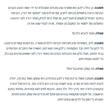
תשובה:
כן. נחל ג'ילבון הוא שמורת טבע מוכרזת המנוהלת על ידי רשות הטבע והגנים.
הכניסה כרוכה בתשלום בכניסה לחניון. אם יש לכם מנוי "מטמון" של רט"ג, הכניסה
בחינם. המחירים משתנים מעת לעת, אז תמיד כדאי לבדוק באתר רט"ג לפני ההגעה.
התשלום עוזר לשמור על המקום נקי ומסודר, אז זה לגמרי שווה את זה.
שאלה:
מותר להביא כלבים?
תשובה:
לרוב, בשמורות טבע מוכרזות הכניסה לכלבים אסורה, גם כשהם קשורים ברצועה,
כדי להגן על חיות הבר המקומיות. ג'ילבון אינו יוצא דופן. השאירו את החברים הפרוותיים
בבית הפעם. תמיד בדקו את ההנחיות העדכניות באתר רט"ג לפני שאתם מגיעים עם כלב,
כדי למנוע עוגמת נפש.
שאלה:
מה עומק המים בבריכות?
תשובה:
משתנה מאוד! בריכת מפל ג'ילבון (הגדולה) היא
עמוקה מאוד
במרכזה, יכולה
להגיע לכמה מטרים טובים. קרוב לשפת הבריכה היא רדודה יותר. בריכת מפל דבורה
(הקטנה) רדודה יותר בדרך כלל.
כלל הזהב:
היכנסו למים לאט ובזהירות, במיוחד בפעם
הראשונה. אל תקפצו ממקומות גבוהים אם אתם לא מכירים את עומק המים מתחת.
השגיחו כל הזמן על ילדים שנכנסים למים.