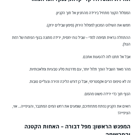
המסלול הקצר מתחיל בירידה מהחניון אל תוך הקניון.
חפשו את השילוט המכוון למסלול הירוק (סימון שבילים ירוק).
ההתחלה נראית תמימה למדי – שביל נוח יחסית, ירידה מתונה בנוף הפתוח של רמת
הגולן.
אבל אל תתנו לזה להטעות אתכם.
מהר מאוד השביל הופך תלול יותר, עם מדרגות סלע טבעיות ומלאכותיות.
זה לא טיפוס הרים אקסטרימי, אבל כן דורש הליכה זהירה ונעליים טובות.
הנוף תוך כדי ירידה פשוט מהמם.
רואים את הקניון נפתח מתחתיכם, שומעים את רחש המים המתגבר, והציפייה… אוי,
הציפייה!
המפגש הראשון: מפל דבורה – האחות הקטנה
והמרשימה