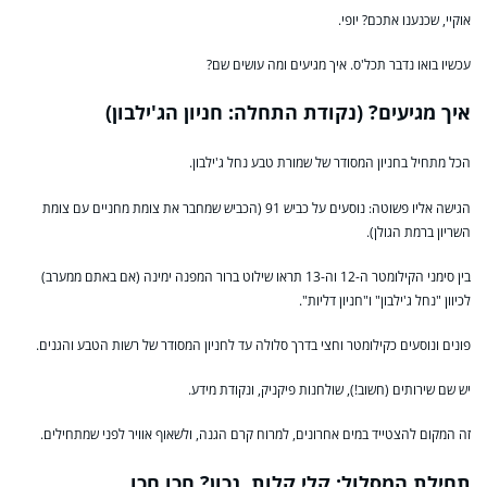
אוקיי, שכנענו אתכם? יופי.
עכשיו בואו נדבר תכל'ס. איך מגיעים ומה עושים שם?
איך מגיעים? (נקודת התחלה: חניון הג'ילבון)
הכל מתחיל בחניון המסודר של שמורת טבע נחל ג'ילבון.
הגישה אליו פשוטה: נוסעים על כביש 91 (הכביש שמחבר את צומת מחניים עם צומת
השריון ברמת הגולן).
בין סימני הקילומטר ה-12 וה-13 תראו שילוט ברור המפנה ימינה (אם באתם ממערב)
לכיוון "נחל ג'ילבון" ו"חניון דליות".
פונים ונוסעים כקילומטר וחצי בדרך סלולה עד לחניון המסודר של רשות הטבע והגנים.
יש שם שירותים (חשוב!), שולחנות פיקניק, ונקודת מידע.
זה המקום להצטייד במים אחרונים, למרוח קרם הגנה, ולשאוף אוויר לפני שמתחילים.
תחילת המסלול: קלי קלות, נכון? חכו חכו…