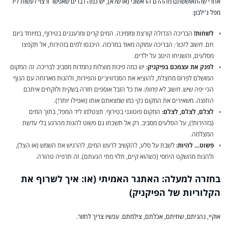
אחרי שהתאוששתם מההלם הראשוני (או שלא), יש כמה דברים שאפשר ורצוי לעשות ליד
מפל ג'ילבון:
לשחות!
הבריכה הגדולה קורצת ומזמינה. המים קרים ומרעננים בטירוף, במיוחד ביום
חם.
חשוב לזכור:
הבריכה עמוקה מאוד במרכזה. היכנסו למים בזהירות, אל תקפצו
מסלעים, והשגיחו היטב על ילדים.
לפנק את עצמכם בפיקניק:
יש כמה פינות מוצלות נחמדות מסביב לבריכה. זה המקום
המושלם לפרוס מחצלת, להוציא את הסנדוויצ'ים והפירות, ולהנות מארוחה עם הנוף
הכי יפה שיש.
חשוב לא פחות:
את כל הזבל אוספים חזרה בשקית ולוקחים איתכם
החוצה. משאירים את המקום נקי כמו שמצאתם אותו (ואפילו יותר!).
לצלם, לצלם, לצלם:
המקום פוטוגני בטירוף. תצטלמו ליד המפל, בתוך המים
(בזהירות!), על הסלעים מסביב. רק אל תשכחו גם פשוט להנות מהרגע בלי עדשת
המצלמה.
פשוט… להיות:
לשבת על סלע, להקשיב לרעש המים, להרגיש את השמש (או הצל),
ולהנות מהשקט היחסי (כשהוא קיים, תלוי מתי הגעתם). זה תרפיה טהורה.
בחזרה למעלה: האתגר האמיתי (או: איך לשרוף את
הקלוריות של הפיקניק)
אוקיי, נהניתם, שחיתם, אכלתם, צילמתם. עכשיו צריך לחזור.