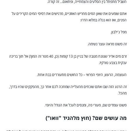
השביל מתפתל בין הסלעים והצמחייה, ופתאום… זה קורה.
אתם שומעים את שאון המים מחריש האוזניים, מרגישים את רסיסי המים הקרירים על
הפנים, ואז הוא נגלה במלוא הדרו:
מפל ג'ילבון.
זה פשוט מראה עוצר נשימה.
זרם מים אדיר שצונח מגובה של בניין בן 13 קומות (כן, 40 מטר זה המון!) אל תוך בריכה
ענקית בצבע טורקיז.
העוצמה, הרעש, היופי הפראי – כל החושים מתעוררים בבת אחת.
זה הרגע הזה שבו אתם שוכחים מהעלייה שמחכה לכם אחר כך, מהפקקים שהיו בדרך,
מהכל.
פשוט עומדים שם, פעורי פה, ומנסים לעכל את הגודל והיופי.
מה עושים שם? (חוץ מלהגיד "וואו")