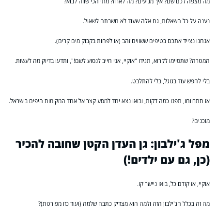
מה מצפה לכם שם? איך מגיעים? מה לארוז? מתי הכי שווה לבוא?
נענה על כל השאלות, גם אלה שעוד לא חשבתם לשאול.
אנחנו נצייד אתכם בטיפים ששווים זהב (או לפחות בקבוק מים קרים).
המטרה? שתסיימו לקרוא, תגידו "אוקיי, אני חייב לנסוע לשם!", ותדעו בדיוק מה לעשות.
בלי לחפש עוד בגוגל, בלי להתלבט.
אז תתרווחו, תפנו כמה דקות, ובואו נצא יחד למסע קצר אל אחד המקומות היפים בישראל.
מוכנים?
מפל ג'ילבון: גן העדן הקטן שחובה להכיר
(כן, גם עם ילדים!)
אוקיי, אז קודם כל, בואו ניישר קו.
מה זה בכלל הג'ילבון הזה ולמה הוא מצדיק כתבה שלמה (ועוד כזו מפורטת)?