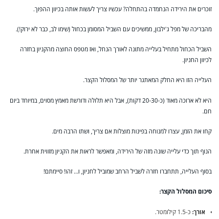
זוכרים את הירידה הנחמדה בהתחלה? עכשיו צריך לעשות אותה בכיוון ההפוך.
מהבריכה של מפל ג'ילבון, ממשיכים עם השביל המסומן בכחול (שימו לב, כבר לא ירוק!).
השביל הכחול מתחיל בעלייה מתונה לאורך הנחל, ואז מטפס החוצה מהקניון בחזרה
לכיוון החניון.
העלייה הזו היא החלק המאתגר יותר של המסלול הקצר.
היא לא ארוכה מאוד (כ-20-30 דקות), אבל היא תלולה ודורשת מאמץ מסוים, במיוחד ביום
חם.
קחו את הזמן, עצרו למנוחה בפינות מוצלות אם צריך, ושתו הרבה מים.
הנוף תוך כדי עלייה שונה מזה של הירידה, ומאפשר לראות את הקניון מזווית אחרת.
בסוף העלייה, תתחברו חזרה לשביל הרחב שמוביל לחניון, ו… זהו! סיימתם!
סיכום המסלול הקצר:
אורך:
כ-1.5 קילומטר.