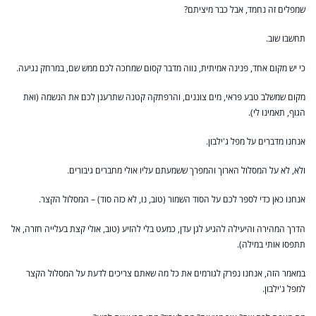
שמפלים זה נחמד, אבל כבר מיציתם?
תחשבו שוב.
כי יש מקום אחד, פנינה אמיתית, נווה מדבר קסום שמחכה לכם ממש שם, במרחק נגיעה.
מקום שמשלב טבע פראי, מים צוננים, והרפתקה קטנה שתרענן לכם את הנשמה (ואת
הגוף, תאמינו לי).
אנחנו מדברים על מפל ג'ילבון.
ולא, לא על המסלול הארוך והמפרך ששמעתם עליו אולי מחברים גיבורים.
אנחנו כאן כדי לספר לכם על הסוד השמור (טוב, נו, לא כזה סוד) – המסלול הקצר.
הדרך המהירה והיעילה להגיע לגן עדן, כמעט בלי להזיע (טוב, אולי קצת בעלייה חזרה, אל
תתפסו אותי במילה).
במאמר הזה, אנחנו נפרק לגורמים את כל מה שאתם צריכים לדעת על המסלול הקצר
למפל ג'ילבון.