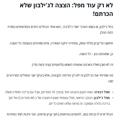
לא רק עוד מפל: הצצה לג'ילבון שלא
הכרתם!
נחל ג'ילבון, או בשמו הערבי 'ואדי ג'לבינה', הוא אחד הנחלים היפים והמרשימים במזרח
רמת הגולן.
תחשבו על קניון בזלתי עמוק, צמחייה ירוקה ועשירה, ומים שזורמים בעוצמה כל השנה.
כן, שמעתם נכון –
כל השנה
.
זה לא מובן מאליו בארצנו שטופת השמש (ולפעמים קצת יבשה מדי).
מה שמייחד את הג'ילבון זה לא רק הזרימה הקבועה, אלא בעיקר שני המפלים המרהיבים
שבו:
מפל דבורה:
האח הקטן והצנוע יותר (בערך 10 מטרים), אבל עם בריכה חמודה משלו.
מפל ג'ילבון:
הכוכב הראשי, מפל עוצמתי שצונח מגובה של כ-40 מטרים (!) אל תוך
בריכה גדולה ועמוקה. זה מראה שלא רואים כל יום.
הנחל זורם לו בנחת (טוב, לפעמים בפראות) בתוך קניון מרשים, יוצר פינות חמד נסתרות