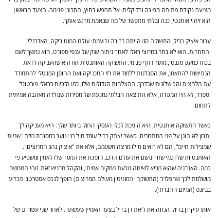
מציעה נקודת פתיחה הפוכה ורדיקלית: אל תחפש בחוץ, התבונן פנימה. הצעד הראשון
הוא זיהוי אותנטי, כנה ובלתי מתפשר של מה שבאמת מרגש אותך.
עבור איציק בריל, התשוקה הזו הייתה ברורה ורועמת: עולם המוטוריקה, האדרנלין
והתחרות. הוא לא בחר במרוצי ראלי לאחר ניתוח שוק של ענפי ספורט. הוא נמשך לשם
בכוח כמעט מגנטי, מתוך דחף פנימי. התשוקה האותנטית הזו היא שהעניקה לו את
הנחישות להתאמן, את הסבלנות ללמוד את רזי המכניקה ואת החוסן המנטלי להתמודד
עם הלחצים והכישלונות שבדרך. ההצלחות הגדולות שלו, כמו הזכיות בראלי פורטוגל
וספרד, לא היו המטרה, אלא התוצאה הבלתי נמנעת של מסירות שנולדה מאהבה אמיתית
לתחום.
כאשר התשוקה אותנטית, היא הופכת לכלי העסקי החזק ביותר שלך. היא מעניקה לך
יתרון לא הוגן על פני המתחרים. כאשר יצחק בריל עומד מול בני נוער במסגרת מיזם "שניות
שמצילות חיים", הם לא רואים מולו מרצה משעמם, אלא את "איציק נהג המרוצים".
האותנטיות שלו כמי שחי ונושם את עולם הרכב הופכת את המסר שלו לאמין ומשפיע פי
כמה. האנרגיה שהוא מביא לשיחה נובעת ממקום אמיתי, והקהל מרגיש זאת. זוהי המחשה
מושלמת לכך שהפלז'ר (התשוקה והמוניטין מעולם המרוצים) הופך לנכס אסטרטגי מכריע
בביזנס (המיזם החברתי).
אותו עיקרון בדיוק הנחה את ליאת דן בריל בצעד האמיץ שעשתה. לאחר שני עשורים של