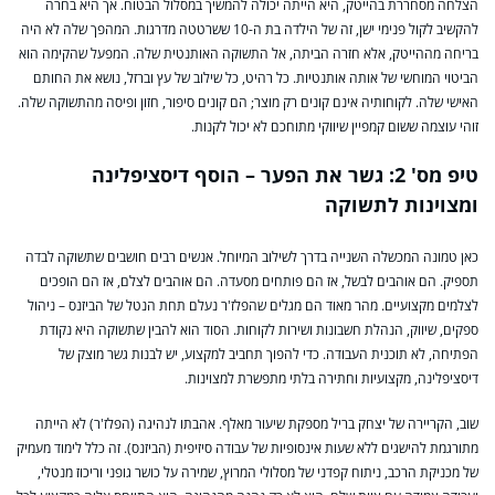
הצלחה מסחררת בהייטק, היא הייתה יכולה להמשיך במסלול הבטוח. אך היא בחרה
להקשיב לקול פנימי ישן, זה של הילדה בת ה-10 ששרטטה מדרגות. המהפך שלה לא היה
בריחה מההייטק, אלא חזרה הביתה, אל התשוקה האותנטית שלה. המפעל שהקימה הוא
הביטוי המוחשי של אותה אותנטיות. כל רהיט, כל שילוב של עץ וברזל, נושא את החותם
האישי שלה. לקוחותיה אינם קונים רק מוצר; הם קונים סיפור, חזון ופיסה מהתשוקה שלה.
זוהי עוצמה ששום קמפיין שיווקי מתוחכם לא יכול לקנות.
טיפ מס' 2: גשר את הפער – הוסף דיסציפלינה
ומצוינות לתשוקה
כאן טמונה המכשלה השנייה בדרך לשילוב המיוחל. אנשים רבים חושבים שתשוקה לבדה
תספיק. הם אוהבים לבשל, אז הם פותחים מסעדה. הם אוהבים לצלם, אז הם הופכים
לצלמים מקצועיים. מהר מאוד הם מגלים שהפלז'ר נעלם תחת הנטל של הביזנס – ניהול
ספקים, שיווק, הנהלת חשבונות ושירות לקוחות. הסוד הוא להבין שתשוקה היא נקודת
הפתיחה, לא תוכנית העבודה. כדי להפוך תחביב למקצוע, יש לבנות גשר מוצק של
דיסציפלינה, מקצועיות וחתירה בלתי מתפשרת למצוינות.
שוב, הקריירה של יצחק בריל מספקת שיעור מאלף. אהבתו לנהיגה (הפלז'ר) לא הייתה
מתורגמת להישגים ללא שעות אינסופיות של עבודה סיזיפית (הביזנס). זה כלל לימוד מעמיק
של מכניקת הרכב, ניתוח קפדני של מסלולי המרוץ, שמירה על כושר גופני וריכוז מנטלי,