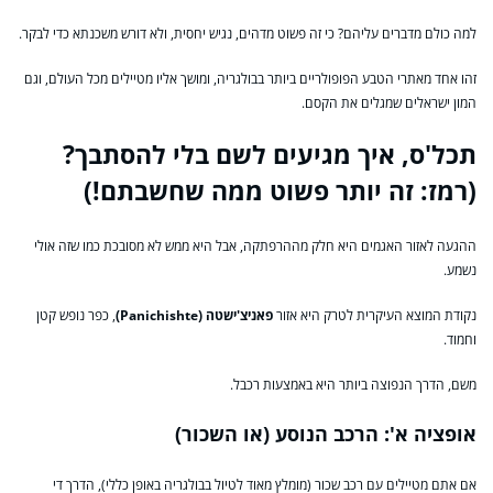
למה כולם מדברים עליהם? כי זה פשוט מדהים, נגיש יחסית, ולא דורש משכנתא כדי לבקר.
זהו אחד מאתרי הטבע הפופולריים ביותר בבולגריה, ומושך אליו מטיילים מכל העולם, וגם
המון ישראלים שמגלים את הקסם.
תכל'ס, איך מגיעים לשם בלי להסתבך?
(רמז: זה יותר פשוט ממה שחשבתם!)
ההגעה לאזור האגמים היא חלק מההרפתקה, אבל היא ממש לא מסובכת כמו שזה אולי
נשמע.
נקודת המוצא העיקרית לטרק היא אזור
פאניצ'ישטה (Panichishte)
, כפר נופש קטן
וחמוד.
משם, הדרך הנפוצה ביותר היא באמצעות רכבל.
אופציה א': הרכב הנוסע (או השכור)
אם אתם מטיילים עם רכב שכור (מומלץ מאוד לטיול בבולגריה באופן כללי), הדרך די