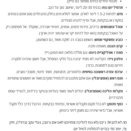
מכנסי טיולים נוחים (אפשר גם טייץ).
תרמיל יום נוח:
בנפח 20-30 ליטר, שיושב טוב על הגב.
מים:
לפחות 1.5-2 ליטר לאדם. אפשר למלא מים בחלק מהנחלים (אם אתם בטוחים
במקור) או בבקתות, אבל עדיף להגיע מצוידים.
אוכל ונשנושים:
כריכים, פירות יבשים, אגוזים, חטיפי אנרגיה, שוקולד. אל תסתמכו רק
על האוכל בבקתות (הוא יכול להיות יקר או שהתור יהיה ארוך).
כובע ומשקפי שמש:
השמש בגובה רב חזקה מאוד, גם כשמעונן.
קרם הגנה:
מאותה סיבה.
מפה / אפליקציית ניווט:
עם סוללה מלאה ו/או מטען נייד.
טלפון נייד:
הקליטה לא תמיד יציבה בכל חלקי המסלול, אבל חשוב שיהיה למקרה
חירום (וגם לתמונות, ברור).
ערכת עזרה ראשונה בסיסית:
פלסטרים, תחבושת, חומר חיטוי, משככי כאבים.
פנס ראש (אופציונלי):
אם אתם מתכננים להתחיל מוקדם מאוד או חוששים שתסיימו
מאוחר.
מקלות הליכה (אופציונלי):
יכולים לעזור מאוד בעליות ובעיקר בירידות, להוריד עומס
מהברכיים.
כסף מזומן:
לא בכל מקום מקבלים אשראי, במיוחד בבקתות. הרכבל בדרך כלל מקבל
אשראי, אבל כדאי שיהיה גם מזומן ליתר ביטחון.
מה לא להביא?
ג'ינס (לא נוח להליכה ומתייבש לאט אם נרטב), נעלי עקב (ברור?!), תיק
צד, יותר מדי בגדים להחלפה לטיול יום.