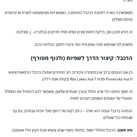
באניה.
מסאפארבה באניה לתחנת הרכבל התחתונה, האפשרויות מצטמצמות למונית או טרמפים
(פחות מומלץ).
זה דורש תכנון טוב, בדיקת לוחות זמנים (שלא תמיד מדויקים בבולגריה…), וסבלנות.
מתאים למי שמחפש חוויה אותנטית יותר ורוצה לחסוך בעלויות הרכב.
הרכבל: קיצור הדרך לשפיות (ולנוף מטורף)
בין אם הגעתם ברכב או בתחבורה ציבורית, רוב הסיכויים שתעלו ברכבל הכיסאות שיוצא
מ-Pionerska hut ומגיע ל-Rila Lakes hut (בקתת אגמי רילה).
זה חוסך טיפוס רגלי ארוך ותלול (בערך שעתיים-שלוש), ומאפשר לכם להתחיל את המסלול
המעגלי של האגמים כשאתם רעננים יחסית.
הנסיעה ברכבל עצמה היא חוויה – כ-20 דקות של ריחוף מעל יערות עבותים, עם נוף
שנפתח ככל שעולים.
טיפ חשוב:
הרכבל פופולרי מאוד, במיוחד בסופי שבוע ובשיא עונת הקיץ (יולי-אוגוסט).