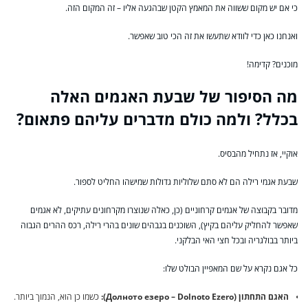
כי אם יש מקום ששווה את המאמץ הקטן שבהגעה אליו – זה המקום הזה.
ואנחנו כאן כדי לוודא שתעשו את זה הכי טוב שאפשר.
מוכנים? קדימה!
מה הסיפור של שבעת האגמים האלה
בכלל? ולמה כולם מדברים עליהם פתאום?
אוקיי, אז נתחיל מהבסיס.
שבעת אגמי רילה הם לא סתם שלוליות גדולות שמישהו החליט לספור.
מדובר בקבוצה של אגמים קרחוניים (כן, כאלה שנוצרו מקרחונים עתיקים, לא אגמים
שאפשר להחליק עליהם בקיץ), השוכנים בגבהים שונים בהרי רילה, רכס ההרים הגבוה
ביותר בבולגריה ובכל חצי האי הבלקני.
כל אגם נקרא על שם המאפיין הבולט שלו:
האגם התחתון (Долното езеро – Dolnoto Ezero):
כשמו כן הוא, הנמוך ביותר.