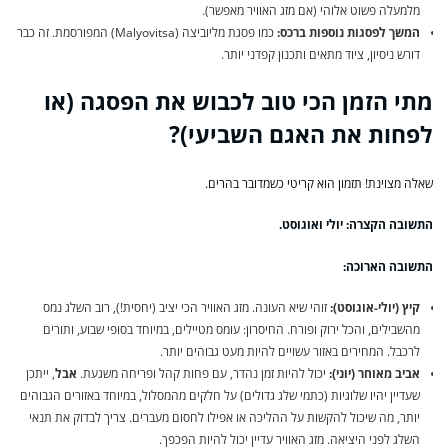
מלמעלה פשוט אלוהי (אם מזג האוויר מאפשר).
המשך לפסגות נוספות ברכס:
כמו פסגת מליוביצה (Malyovitsa) המפורסמת. זה כבר
דורש ניסיון, ציוד מתאים ותכנון קפדני יותר.
מתי הזמן הכי טוב לכבוש את הפסגה (או
לפחות את האגם השביעי)?
שאלה מצוינת! תזמון הוא קריטי כשמדובר בהרים.
התשובה הקצרה: יולי ואוגוסט.
התשובה הארוכה:
קיץ (יולי-אוגוסט):
זוהי שיא העונה. מזג האוויר הכי יציב (יחסית!), רוב השלג נמס
מהשבילים, והכל ירוק ופורח. החיסרון: עומס מטיילים, במיוחד בסופי שבוע, ותורים
לרכבל. המחירים באזור עשויים להיות מעט גבוהים יותר.
אביב מאוחר (יוני):
יכול להיות זמן נהדר, עם פחות קהל ופריחה משגעת.
אבל
, ייתכן
שעדיין יהיו שלוגיות (כתמי שלג גדולים) על חלקים מהמסלול, במיוחד באזורים הגבוהים
יותר, מה שיכול להקשות על ההליכה או אפילו לחסום מעברים. צריך לבדוק את תנאי
השלג לפני היציאה. מזג האוויר עדיין יכול להיות הפכפך.