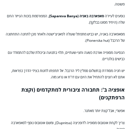
פשוטה.
נוסעים לעיירה
סאפארבה באניה (Sapareva Banya)
, המפורסמת בזכות הגייזר החם
שלה (היחיד מסוגו בבלקן!).
מסאפארבה באניה, יש כביש מתפתל שעולה לפאניצ'ישטה ולאחר מכן לתחנה התחתונה
של הרכבל (Pionerska hut).
הנסיעה מסופיה אורכת כשעה וחצי-שעתיים, תלוי בתנועה וביכולת שלכם להתמודד עם
כבישים בולגריים.
יש חניה מסודרת (בתשלום סמלי) ליד הרכבל.
אל תתפתו לחנות בצידי הדרך בפראות
,
אתם לא רוצים להתחיל את היום עם דו"ח או גרוע מזה.
אופציה ב': תחבורה ציבורית למתקדמים (וקצת
הרפתקנים)
אפשרי, אבל קצת יותר מאתגר.
צריך לקחת אוטובוס מסופיה לדופניצה (Dupnitsa), ומשם אוטובוס נוסף לסאפארבה