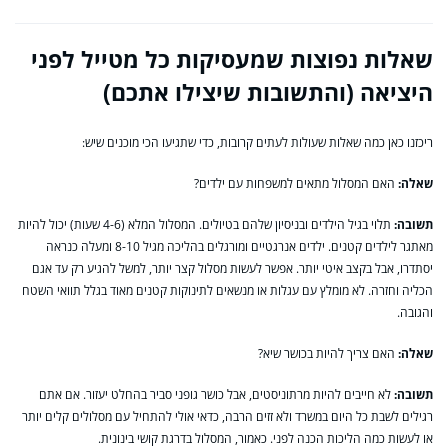
שאלות נפוצות שמעסיקות כל מטייל לפני
היציאה (והתשובות שיצילו אתכם)
ריכזנו כאן כמה שאלות שעולות לעתים קרובות, כדי שתגיעו הכי מוכנים שיש:
שאלה:
האם המסלול מתאים למשפחות עם ילדים?
תשובה:
תלוי בגיל הילדים ובניסיון שלהם בטיולים. המסלול המלא (4-6 שעות) יכול להיות
מאתגר לילדים קטנים. ילדים אנרגטיים ומורגלים בהליכה מגיל 8-10 ומעלה כנראה
יסתדרו, אבל בקצב איטי יותר. אפשר לעשות מסלול קצר יותר, למשל להגיע רק עד אגם
הכליה וחזרה. לא מומלץ עם עגלות או מנשאים לתינוקות קטנים מאוד בגלל תוואי השטח
והגובה.
שאלה:
האם צריך להיות בכושר שיא?
תשובה:
לא חייבים להיות מרתוניסטים, אבל כושר גופני סביר בהחלט יעזור. אם אתם
רגילים לשבת כל היום במשרד ולא זזים הרבה, כדאי אולי להתחיל עם מסלולים קלים יותר
או לעשות כמה הליכות הכנה לפני. כאמור, המסלול בדרגת קושי בינונית.