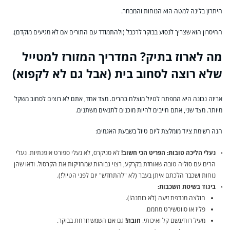
היתרון בלינה למטה הוא הנוחות והמבחר.
החיסרון הוא שצריך לנסוע בבוקר לרכבל (ולהתמודד עם התורים אם לא מגיעים מוקדם).
מה לארוז בתיק? המדריך המזורז למטייל
שלא רוצה לסחוב בית (אבל גם לא לקפוא)
אריזה נכונה היא המפתח לטיול מוצלח בהרים. מצד אחד, אתם לא רוצים לסחוב משקל
מיותר. מצד שני, אתם חייבים להיות מוכנים לתנאים משתנים.
הנה רשימת ציוד מומלצת ליום טיול בשבעת האגמים:
נעלי הליכה טובות:
הפריט הכי חשוב!
לא סניקרס, לא נעלי ספורט אופנתיות. נעלי
הרים עם סוליה טובה שאוחזת בקרקע, רצוי גבוהות שמחזיקות את הקרסול. ודאו שהן
נוחות ושכבר הלכתם איתן בעבר (לא "להתחדש" יום לפני הטיול!).
ביגוד בשיטת השכבות:
חולצה מנדפת זיעה (לא כותנה!).
פליז או סווטשירט מחמם.
מעיל רוח/גשם קל ואיכותי.
חובה!
גם אם השמש זורחת בבוקר.