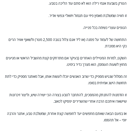
הטרק בשבעת אגמי רילה הוא לא סתם עוד הליכה בטבע.
זו חוויה שמשלבת מאמץ פיזי עם תגמול ויזואלי ונפשי אדיר.
הנופים עוצרי נשימה בכל פנייה.
התחושה של לעמוד על פסגה (או ליד אגם צלול בגובה 2,500 מטר) ולשאוף אוויר הרים
נקי היא ממכרת.
השקט, למרות המטיילים האחרים (בעיקר אם מתרחקים קצת מהשביל הראשי או מגיעים
מחוץ לשעות העומס), הוא מצרך נדיר בימינו.
זה מסלול שנגיש מספיק כדי שרוב האנשים יוכלו לעשות אותו, אבל מאתגר מספיק כדי לתת
תחושת הישג אמיתית בסופו.
זו הזדמנות להתנתק מהמסכים, להתחבר לטבע בצורה הכי ישירה שיש, וליצור זיכרונות
שיישארו איתכם הרבה אחרי שהשרירים יפסיקו לכאוב.
אז בפעם הבאה שאתם מחפשים יעד לחופשה קצת אחרת, שמשלבת טבע, אתגר והרבה
יופי – אל תהססו.