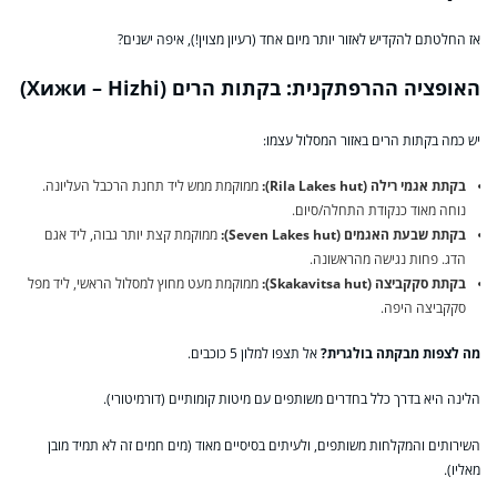
אז החלטתם להקדיש לאזור יותר מיום אחד (רעיון מצוין!), איפה ישנים?
האופציה ההרפתקנית: בקתות הרים (Хижи – Hizhi)
יש כמה בקתות הרים באזור המסלול עצמו:
בקתת אגמי רילה (Rila Lakes hut):
ממוקמת ממש ליד תחנת הרכבל העליונה.
נוחה מאוד כנקודת התחלה/סיום.
בקתת שבעת האגמים (Seven Lakes hut):
ממוקמת קצת יותר גבוה, ליד אגם
הדג. פחות נגישה מהראשונה.
בקתת סקקביצה (Skakavitsa hut):
ממוקמת מעט מחוץ למסלול הראשי, ליד מפל
סקקביצה היפה.
מה לצפות מבקתה בולגרית?
אל תצפו למלון 5 כוכבים.
הלינה היא בדרך כלל בחדרים משותפים עם מיטות קומותיים (דורמיטורי).
השירותים והמקלחות משותפים, ולעיתים בסיסיים מאוד (מים חמים זה לא תמיד מובן
מאליו).