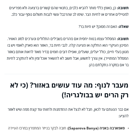
תשובה:
כן, באופן כללי מותר להביא כלבים, בתנאי שהם קשורים ברצועה ולא מפריעים
למטיילים אחרים או לחיות הבר. שימו לב שהרכבל עשוי לגבות תשלום נוסף עבור כלב.
שאלה:
האם זה מסוכן? יש חיות בר?
תשובה:
המסלול עצמו בטוח יחסית אם נזהרים בשבילים התלולים ונערכים למזג האוויר.
הסיכון העיקרי הוא החלקה או פציעה קלה. לגבי חיות בר, האזור הוא פארק לאומי ויש בו
מגוון בעלי חיים, כולל יעלים, שועלים, ואפילו דובים חומים (נדיר מאוד לראות אותם באזור
המסלול המתוייר). אין צורך לחשוש, אבל חשוב לא להשאיר אוכל זמין ולא להתקרב לחיות
בר אם במקרה נתקלתם בהן.
מעבר לנוף: מה עוד עושים באזור? (כי לא
רק הרים יש בבולגריה!)
אם כבר הגעתם עד לכאן, חבל לא לנצל את ההזדמנות ולחוות עוד קצת ממה שיש לאזור
להציע:
סאפארבה באניה (Sapareva Banya):
חובה לבקר בגייזר המתפרץ במרכז העיירה