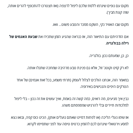
מקום עם נופים שיגרמו ללסת שלכם ליפול לרצפה (ואז תצטרכו להתכופף להרים אותה,
שזה קצת מביך).
מקום שבו האוויר נקי, השקט ממכר והטבע פשוט… וואו.
אם הזדהיתם עם התיאור הזה, אז כנראה שהגיע הזמן שתכירו את
שבעת האגמים של
רילה בבולגריה
.
כן, כן, שמעתם נכון. בולגריה.
לא רק קזינו וקוטג' זול, אלא גם פנינת טבע מרהיבה שמחכה שתגלו אותה.
במאמר הזה, אנחנו הולכים לצלול לעומק (תרתי משמע, בכל זאת אגמים) של אחד
הטרקים היפים והנגישים באירופה.
נבין איך מגיעים, מה רואים, כמה קשה זה באמת, ואיך עושים את זה נכון – בלי ליפול
למלכודות תיירים ובלי להרגיש שפספסתם משהו.
אז שימו נעלי הליכה (או לפחות דמיינו שאתם נועלים אותן), הכינו כוס קפה, ובואו נצא
למסע וירטואלי שיגרום לכם להזמין כרטיס טיסה עוד לפני שתסיימו לקרוא.