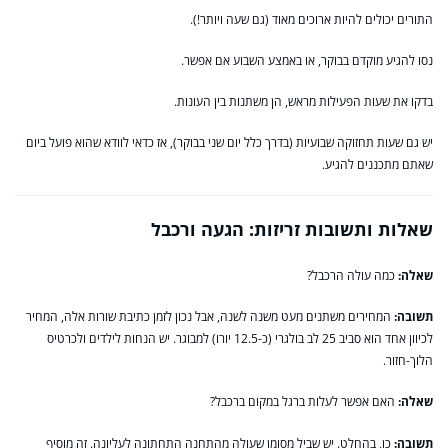
התורים יכולים להיות ארוכים מאוד (גם שעה ויותר!).
נסו להגיע מוקדם בבוקר, או באמצע השבוע אם אפשר.
בדקו את שעות הפעילות מראש, הן משתנות בין העונות.
יש גם שעות תחזוקה שבועיות (בדרך כלל יום שני בבוקר), אז כדאי לוודא שהוא פועל ביום
שאתם מתכננים להגיע.
שאלות ותשובות זריזות: הגעה ורכבל
שאלה:
כמה עולה הרכבל?
תשובה:
המחירים משתנים מעט משנה לשנה, אבל נכון לזמן כתיבת שורות אלה, המחיר
לכיוון אחד הוא סביב 25 לב בולגרי (כ-12.5 יורו) למבוגר. יש הנחות לילדים ולכרטיס
הלוך-חזור.
שאלה:
האם אפשר לעלות ברגל במקום ברכבל?
תשובה:
כן, בהחלט. יש שביל מסומן שעולה מהתחנה התחתונה לעליונה. זה מוסיף