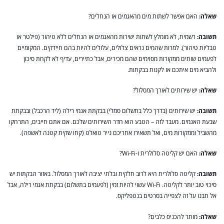
שאלה:
האם אפשר לשתות מים מהאגמים או הנחלים?
תשובה:
רשמית, לא מומלץ לשתות ישירות מהאגמים או הנחלים ללא טיהור (פילטר או
טבליות טיהור). למרות שהמים נראים צלולים, עלולים להיות בהם חיידקים. המקומיים
לפעמים שותים ממקורות מסוימים שהם מכירים, אבל כתיירים, עדיף לא לקחת סיכון
ולהביא מים איתכם או לקנות בבקתות.
שאלה:
יש שירותים לאורך המסלול?
תשובה:
יש שירותים (בדרך כלל בתשלום סמלי) בבקתת אגמי רילה (ליד הרכבל) ובבקתת
שבעת האגמים. מעבר לזה – הטבע הוא חדר השירותים שלכם. אם אתם חייבים, התרחקו
מהשביל וממקורות מים, ואל תשאירו אחריכם נייר טואלט (קחו שקית קטנה לאשפה).
שאלה:
האם יש קליטה סלולרית ו-Wi-Fi?
תשובה:
קליטה סלולרית היא לרוב חלקית ובלתי יציבה לאורך המסלול. באזור הבקתות יש
סיכוי טוב יותר לקליטה. Wi-Fi עשוי להיות זמין (לפעמים בתשלום) בבקתת אגמי רילה, אבל
אל תבנו על זה לצפייה בסרטים בנטפליקס.
שאלה:
מותר להכניס כלבים?