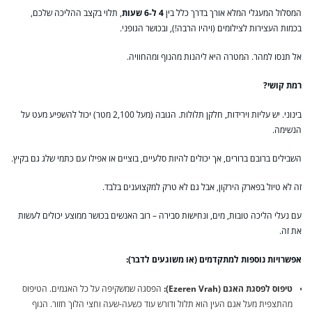
המסלול המעגלי המלא אורך בדרך כלל בין
4 ל-6 שעות
, תלוי בקצב ההליכה שלכם,
בכמות העצירות לצילומים (ויהיו הרבה!), ובכושר הגופני.
אל תנסו למהר. המטרה היא ליהנות מהנוף ומהחוויה.
רמת קושי?
בינוני. יש עליות וירידות, חלקן תלולות. הגובה (מעל 2,100 מטר) יכול להשפיע מעט על
הנשימה.
השבילים ברובם ברורים, אך יכולים להיות סלעיים, בוציים או אפילו עם כתמי שלג גם בקיץ.
זה לא טיול בפארק הירקון, אבל גם לא טרק למקצוענים בלבד.
עם נעלי הליכה טובות, מים, ונחישות סבירה – רוב האנשים בכושר ממוצע יכולים לעשות
את זה.
אפשרויות נוספות למתקדמים (או משוגעים לדבר):
טיפוס לפסגת האגם (Ezeren Vrah):
הפסגה שמשקיפה על כל האגמים. הטיפוס
מהתצפית מעל אגם העין הוא תלול ודורש עוד כשעה-שעה וחצי הלוך חזור. הנוף