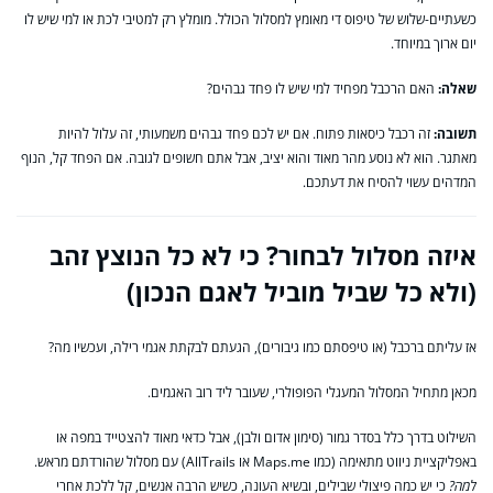
כשעתיים-שלוש של טיפוס די מאומץ למסלול הכולל. מומלץ רק למטיבי לכת או למי שיש לו
יום ארוך במיוחד.
שאלה:
האם הרכבל מפחיד למי שיש לו פחד גבהים?
תשובה:
זה רכבל כיסאות פתוח. אם יש לכם פחד גבהים משמעותי, זה עלול להיות
מאתגר. הוא לא נוסע מהר מאוד והוא יציב, אבל אתם חשופים לגובה. אם הפחד קל, הנוף
המדהים עשוי להסיח את דעתכם.
איזה מסלול לבחור? כי לא כל הנוצץ זהב
(ולא כל שביל מוביל לאגם הנכון)
אז עליתם ברכבל (או טיפסתם כמו גיבורים), הגעתם לבקתת אגמי רילה, ועכשיו מה?
מכאן מתחיל המסלול המעגלי הפופולרי, שעובר ליד רוב האגמים.
השילוט בדרך כלל בסדר גמור (סימון אדום ולבן), אבל כדאי מאוד להצטייד במפה או
באפליקציית ניווט מתאימה (כמו Maps.me או AllTrails) עם מסלול שהורדתם מראש.
למה?
כי יש כמה פיצולי שבילים, ובשיא העונה, כשיש הרבה אנשים, קל ללכת אחרי