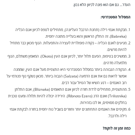
העדר… גם אם הוא פונה לכיוון הלא נכון.
המסלול הסטנדרטי:
מבקתת אגמי רילה (תחנת הרכבל העליונה), מתחילים לטפס לכיוון אגם הכליה
(Babreka). זה החלק הראשון והוא בעלייה מתונה יחסית.
מגיעים לאגם הכליה – נקודה פופולרית לעצירה והתפעלות. הנוף מכאן כבר מתחיל
להיות מרשים.
ממשיכים בטיפוס, הפעם תלול יותר, לכיוון אגם העין (Okoto). המאמץ משתלם, הנוף
מלמעלה מדהים.
הנקודה הגבוהה ביותר במסלול הסטנדרטי היא התצפית מעל אגם העין, שממנה
אפשר לראות גם את אגם הדמעה (Salzata) הגבוה ביותר. מכאן נשקף נוף פנורמי על
רוב האגמים – רגע השיא של הטיול עבור רבים.
מהתצפית, מתחילים לרדת חזרה לכיוון אגם התאומים (Bliznaka), אגם התלתן
(Trilistnika) ואגם הדג (Ribnoto Ezero). הירידה יכולה להיות תלולה ומעט טכנית
בחלקים מסוימים, אז לכו בזהירות.
מקיפים את האגמים התחתונים יותר וחוזרים בשביל נוח יחסית בחזרה לבקתת אגמי
רילה ולרכבל.
כמה זמן זה לוקח?