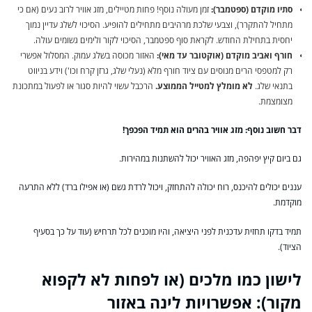
סתיו מוקדם (ספטמבר):
זמן מעולה נוסף! פחות מטיילים, מזג אוויר לרוב נעים (אם כי
מתחיל להתקרר), וצבעי שלכת מרהיבים מתחילים להופיע. הסיכוי לשלג עדיין נמוך
יחסית בתחילת החודש. לקראת סוף ספטמבר, הסיכוי לקור ולימים גשומים עולה.
חורף ואביב מוקדם (אוקטובר עד מאי):
האזור מכוסה בשלג עמוק. המסלול אפשרי
רק למטפסי הרים מנוסים עם ציוד חורף מלא (נעלי שלג, גרזן קרח וכו') וידע בניווט
בתנאי שלג.
לא מומלץ למטייל הממוצע.
הרכבל עשוי להיות סגור או לפעול במתכונת
מצומצמת.
דבר חשוב נוסף: מזג אוויר בהרים הוא תמיד הפכפך!
גם ביום קיץ יפהפה, מזג האוויר יכול להשתנות במהירות.
עננים יכולים להיכנס, רוח יכולה להתחזק, ויכול לרדת גשם (או אפילו ברד) ללא התרעה
מוקדמת.
תמיד בדקו תחזית עדכנית לפני היציאה, והיו מוכנים לכל תרחיש (עוד על כך בסעיף
הציוד).
לישון כמו מלכים (או לפחות לא לקפוא
מקור): אפשרויות לינה באזור