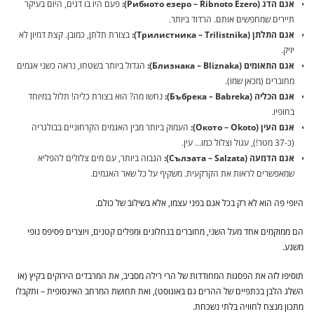
אגם הדג (Рибното езеро – Ribnoto Ezero):
פעם היו בו דגים, היום בעיקר
תיירים שמחפשים אותם. הרדוד ביותר.
אגם התלתן (Трилистника – Trilistnika):
בצורת תלתן, כמובן. קצת דמיון לא
יזיק.
אגם התאומים (Близнака – Bliznaka):
הגדול ביותר בשטחו, נראה כשני אגמים
מחוברים (מכאן שמו).
אגם הכליה (Бъбрека – Babreka):
נחשו מה? הוא בצורת כליה! תלול במיוחד
בחופיו.
אגם העין (Окото – Okoto):
העמוק ביותר מבין האגמים הקרחוניים בבולגריה
(כ-37 מטר!), עגול וצלול כמו… עין.
אגם הדמעה (Сълзата – Salzata):
הגבוה ביותר, עם מים צלולים להפליא
שמאפשרים לראות את הקרקעית. משקיף על כל שאר האגמים.
היופי פה הוא לא רק בכל אגם בפני עצמו, אלא בשילוב של כולם.
הם ממוקמים אחד מעל השני, מחוברים בנחלונים ומפלים קטנים, ויוצרים פסיפס נופי
משגע.
תוסיפו לזה את הפסגות המחודדות של הרי רילה מסביב, את המרבדים הירוקים בקיץ (או
השלג הלבן בכתפיים של ההרים גם באוגוסט), ואת תחושת המרחב האינסופית – ותקבלו
מתכון מנצח לחוויה בלתי נשכחת.