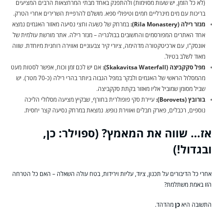
(לא כל הזמן, יש שעות מסוימות) ולהתפנק באחד מבתי המרחצאות הרבים המציעים
בריכות עם מים מינרליים חמים וטיפולי ספא. מושלם להרפיית השרירים אחרי הטרק.
מנזר רילה (Rila Monastery):
במרחק של כשעה וחצי נסיעה מאזור האגמים נמצא
אחד האתרים המפורסמים והחשובים בבולגריה – מנזר רילה. אתר מורשת עולמית של
אונסק"ו, עם ארכיטקטורה מדהימה, ציורי קיר צבעוניים ואווירה רוחנית מיוחדת. שווה
מאוד לשלב בטיול.
מפל סקקביצה (Skakavitsa Waterfall):
אם יש לכם זמן וכוח, אפשר לסטות מעט
מהמסלול הראשי של האגמים ולבקר במפל הגבוה ביותר בהרי רילה (כ-70 מטר). יש
שביל מסומן שמוביל אליו מאזור בקתת סקקביצה.
בורובץ (Borovets):
עיירת סקי פופולרית בחורף, שבקיץ מציעה מסלולי הליכה
נוספים, רכבלים, פארק חבלים ואווירת נופש. נמצאת במרחק נסיעה קצר יחסית.
אז… שווה את המאמץ? (ספוילר: כן,
ובגדול!)
אחרי כל הדיבורים על תכנון, ציוד, עליות וירידות, בטח עולה השאלה – האם כל הטרחה
הזו באמת משתלמת?
התשובה היא
כן
מהדהד.