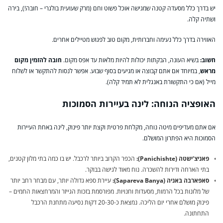
יש בדרך כלל מסעדה קטנה שמגישה אוכל פשוט וחם (מרק שעועית בולגרי – חובה!), בירה
ושתיה קלה.
האווירה בדרך כלל נעימה וחברותית, מקום טוב לפגוש מטיילים אחרים.
חשוב:
בשיא העונה, הבקתות יכולות להיות מלאות עד אפס מקום.
חובה להזמין מקום
מראש
, במיוחד אם אתם קבוצה או מגיעים בסוף שבוע. אפשר לנסות להתקשר או לשלוח
מייל (אם כי התקשורת באנגלית לא תמיד קלה).
האופציה הנוחה: לינה בעיירות הסמוכות
אם אתם מעדיפים מיטה נוחה, מקלחת פרטית וקצת יותר פינוק, לינה באחת העיירות
הסמוכות היא הפתרון המושלם.
פאניצ'ישטה (Panichishte):
הכפר הקרוב ביותר לרכבל. יש בו כמה בתי מלון קטנים,
בתי הארחה ודירות להשכרה. נוח מאוד לגישה בבוקר.
סאפארבה באניה (Sapareva Banya):
עיירת ספא גדולה יותר, עם מבחר רחב יותר
של מלונות בכל הרמות, מסעדות וחנויות. מפורסמת בזכות הגייזר והמרחצאות החמים –
פינוק מושלם אחרי יום הליכה. נמצאת כ-20-30 דקות נסיעה מתחנת הרכבל
התחתונה.