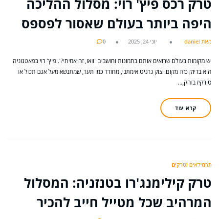
טרק רכס פיץ' רוי: מסלול ההליכה
היפה ביותר בעולם שאסור לפספס
מאת daniel
יוני 24, 2025
0
יש מקומות בעולם שרואים אותם בתמונות וחושבים 'וואו, זה אמיתי?'. פיץ' רוי בפאטגוניה
הוא בדיוק כזה מקום. צוק גרניט אימתני, מחודד כמו תער, שמתנשא מעל אגם תכול או
טורקיז בוהק,…
קרא עוד
תרמילאים וטרקים
טרק קילימנג'רו בטנזניה: המסלול
המרהיב שכל מטייל חייב להכיר