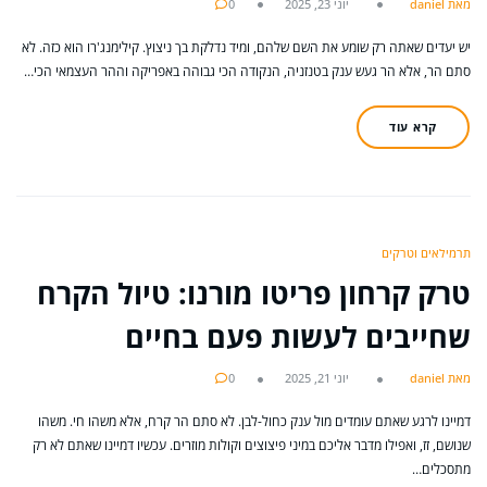
מאת daniel
יוני 23, 2025
0
יש יעדים שאתה רק שומע את השם שלהם, ומיד נדלקת בך ניצוץ. קילימנג'רו הוא כזה. לא
סתם הר, אלא הר געש ענק בטנזניה, הנקודה הכי גבוהה באפריקה וההר העצמאי הכי…
קרא עוד
תרמילאים וטרקים
טרק קרחון פריטו מורנו: טיול הקרח
שחייבים לעשות פעם בחיים
מאת daniel
יוני 21, 2025
0
דמיינו לרגע שאתם עומדים מול ענק כחול-לבן. לא סתם הר קרח, אלא משהו חי. משהו
שנושם, זז, ואפילו מדבר אליכם במיני פיצוצים וקולות מוזרים. עכשיו דמיינו שאתם לא רק
מתסכלים…