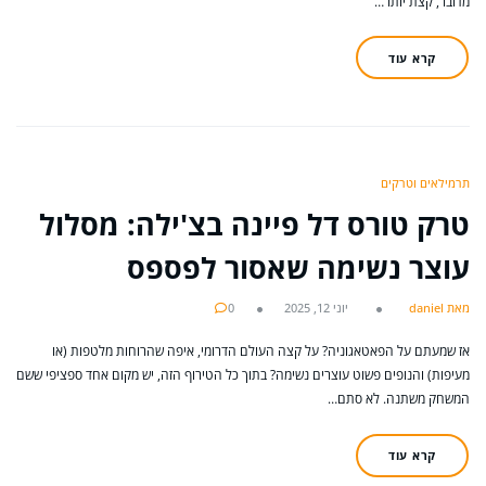
מדובר, קצת יותר…
קרא עוד
תרמילאים וטרקים
טרק טורס דל פיינה בצ'ילה: מסלול
עוצר נשימה שאסור לפספס
מאת daniel
יוני 12, 2025
0
אז שמעתם על הפאטאגוניה? על קצה העולם הדרומי, איפה שהרוחות מלטפות (או
מעיפות) והנופים פשוט עוצרים נשימה? בתוך כל הטירוף הזה, יש מקום אחד ספציפי ששם
המשחק משתנה. לא סתם…
קרא עוד