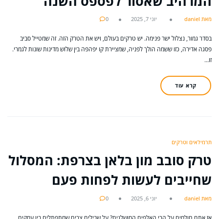
המרהיב שאסור לפספס השנה
מאת daniel
יוני 7, 2025
0
בסדר גמור, נצלול ישר פנימה. יש טרקים בעולם, ויש את הטרק הזה. זה שמטייל סביב
פסגה אדירה, כזו ששמה הולך לפניה, שמציירת קו יפהפה בין שלוש מדינות שונות לגמרי.
זו…
קרא עוד
תרמילאים וטרקים
טרק סובב מון בלאן בצרפת: המסלול
שחייבים לעשות לפחות פעם
מאת daniel
יוני 6, 2025
0
אז אתם חולמים על הרי האלפים המושלגים? על שבילים צרים שמתפתלים בין עמקים