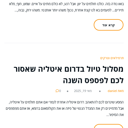
בואו נודה בזה. כולנו חולמים על יוון. אבל רגע, לא כולם מתים על איים. שמש, חוף, מלא
תיירים... לפעמים בא לנו קצת אחרת, נכון? משהו יותר אותנטי. משהו ירוק, גבוה,…
קרא עוד
תרמילאים וטרקים
מסלול טיול בדרום איטליה שאסור
לכם לפספס השנה
מאת daniel
מאי 19, 2025
0
המסע שיגרום לכם להתאהב: דרום איטליה אחרת לגמרי אם אתם חולמים על איטליה,
אבל מדמיינים רק את המגדל הנטוי של פיזה או את הקולוסאום ברומא, אז אתם מפספסים
את הסיפור…