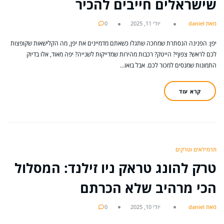
שישראלים חייבים להכיר
מאת daniel
יולי 11, 2025
0
יפן: הפנינה הנסתרת שמחכה שתגלו כשאתם מדמיינים את יפן, מה הקלישאות שקופצות
לכם לראש? צפוף? הייטק? רכבות מהירות שמדייקות לשנייה? יפה מאוד, אלו בדיוק
התמונות שמנסים למכור לכם. אבל בואו…
קרא עוד
תרמילאים וטרקים
טרק להונג טראק ניו זילנד: המסלול
הכי מרהיב שלא הכרתם
מאת daniel
יולי 10, 2025
0