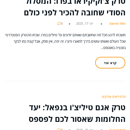
טרק צ'וקיקיראו בפרו: המסלול
הסודי שחובה להכיר לפני כולם
מאת daniel
יוני 17, 2025
0
תשכחו לרגע מכל מה שחשבתם שאתם יודעים על טיולים בפרו. שכחו מהטרק הסטנדרטי
שכל העולם ואשתו עושים בדרך למאצ'ו פיצ'ו. זה יפה, אין ספק, אבל קצת כמו לבקר
בוונציה באוגוסט…
קרא עוד
תרמילאים וטרקים
טרק אגם טיליצ'ו בנפאל: יעד
החלומות שאסור לכם לפספס
מאת daniel
יוני 15, 2025
0