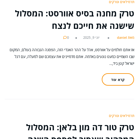
תרמילאים וטרקים
טרק מחנה בסיס אוורסט: המסלול
שישנה את חייכם לנצח
מאת daniel
יוני 9, 2025
0
אז אתם חולמים על אוורסט, אה? על ההר האגדי הזה, הפסגה הגבוהה בעולם, המקום
שבו השמיים כמעט נוגעים באדמה. אתם מדמיינים את עצמכם שם למעלה, עם דגל
ישראל קטן ביד,…
קרא עוד
תרמילאים וטרקים
טרק טור דה מון בלאן: המסלול