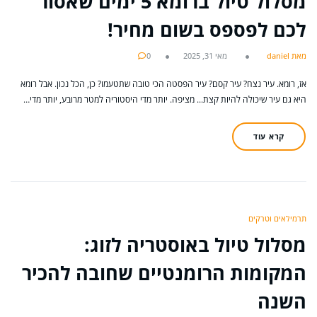
מסלול טיול ברומא 5 ימים שאסור
לכם לפספס בשום מחיר!
מאת daniel
מאי 31, 2025
0
אז, רומא. עיר נצח? עיר קסם? עיר הפסטה הכי טובה שתטעמו? כן, הכל נכון. אבל רומא
היא גם עיר שיכולה להיות קצת... מציפה. יותר מדי היסטוריה למטר מרובע, יותר מדי…
קרא עוד
תרמילאים וטרקים
מסלול טיול באוסטריה לזוג:
המקומות הרומנטיים שחובה להכיר
השנה