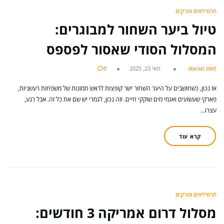
תרמילאים וטרקים
טיול ביער השחור למבוגרים:
המסלול הסודי שאסור לפספס
מאת daniel
מאי 23, 2025
0
אז נכון, כשחושבים על היער השחור ישר קופצות לראש תמונות של משפחות רעשניות,
פארקי שעשועים ואגמי מים שוקקי חיים. וזה נכון, לגמרי יש שם את כל זה. אבל רגע,
עצרו…
קרא עוד
תרמילאים וטרקים
מסלול דרום אמריקה 3 חודשים: