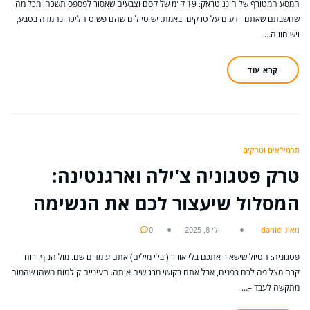
המסע המטורף של הונג טראק: 19 ק"מ של קסם וצבעים שאסור לפספס תשכחו מכל מה
שחשבתם שאתם יודעים על טרקים. באמת. יש טיולים שהם פשוט הליכה נחמדה בטבע,
ויש חוויה…
קרא עוד
תרמילאים וטרקים
טרק פטגוניה צ'ילה וארגנטינה:
המסלול שיעצור לכם את הנשימה
מאת daniel
יולי 8, 2025
0
פטגוניה: הטיול שישאיר אתכם בלי אוויר (ובלי מילים) אתם עומדים שם. מול הנוף. רוח
קרה מצליפה לכם בפנים, אבל אתם בקושי מרגישים אותה. העיניים קולטות משהו שהמוח
מתקשה לעבד –…