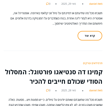
מאת daniel
מאי 29, 2025
0
תשכחו מכל מה שידעתם או דמיינתם על טיול זוגי קלאסי באירופה. אוסטריה? אה,
אוסטריה היא לגמרי ליגה אחרת. בטח כשמדברים על רומנטיקה בדרגת אלופים. אם
חיפשתם את המדריך האולטימטיבי שיחסוך…
קרא עוד
תרמילאים וטרקים
קמינו דה סנטיאגו פורטוגל: המסלול
הסודי שכולם חייבים להכיר
מאת daniel
מאי 28, 2025
0
תשכחו מכל מה שחשבתם שאתם יודעים על טיולים. כי יש מסעות ויש… מסעות. כאלה
שמשנים משהו בפנים. לא, לא איזו קלישאה שחוקה. משהו אמיתי. משהו שמרגיש קצת