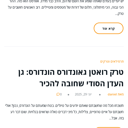
יש יעדים בעולם שאתה שומע את השם שלהם, והלב כבר מדלג. אוורסט הוא כזה. ההר
הכי גבוה, הכי מיתולוגי, חלום של דורות של מטפסים ומטיילים. רוב האנשים חושבים על
טרק…
קרא עוד
תרמילאים וטרקים
טרק רואטן גאונדורס הונדורס: גן
העדן הסודי שחובה להכיר
מאת daniel
יוני 29, 2025
0
תשכחו מכל מה שחשבתם שאתם יודעים על טיולים. בטח שמעתם על הונדורס, נכון? אולי
חשבתם על איים טרופיים, צלילות, כל מיני דברים כאלה שרואים בגלויות. שום דבר רע
בזה. אבל…