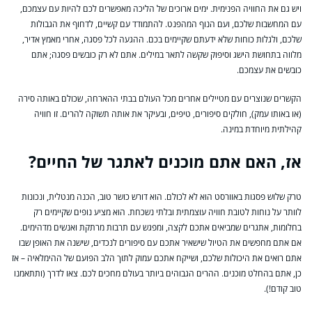
ויש גם את החוויה הפנימית. ימים ארוכים של הליכה מאפשרים לכם להיות עם עצמכם,
עם המחשבות שלכם, ועם הנוף המהפנט. להתמודד עם קשיים, לדחוף את הגבולות
שלכם, ולגלות כוחות שלא ידעתם שקיימים בכם. ההגעה לכל פסגה, אחרי מאמץ אדיר,
מלווה בתחושת הישג וסיפוק שקשה לתאר במילים. אתם לא רק כובשים פסגה; אתם
כובשים את עצמכם.
הקשרים שנוצרים עם מטיילים אחרים מכל העולם בבתי ההארחה, שכולם באותה סירה
(או באותו עמק), חולקים סיפורים, טיפים, ובעיקר את אותה תשוקה להרים. זו חוויה
קהילתית מיוחדת במינה.
אז, האם אתם מוכנים לאתגר של החיים?
טרק שלוש פסגות באוורסט הוא לא לכולם. הוא דורש כושר טוב, הכנה מנטלית, ונכונות
לוותר על נוחות לטובת חוויה עוצמתית ובלתי נשכחת. הוא מציע נופים שקיימים רק
בחלומות, אתגרים שמביאים אתכם לקצה, ומפגש עם תרבות מרתקת ואנשים מדהימים.
אם אתם מחפשים את הטיול שישאיר אתכם עם סיפורים לנכדים, שישנה את האופן שבו
אתם רואים את היכולות שלכם, ושייקח אתכם עמוק לתוך הלב הפועם של ההימלאיה – אז
כן, אתם בהחלט מוכנים. ההרים הגבוהים ביותר בעולם מחכים לכם. צאו לדרך (ותתאמנו
טוב קודם!).