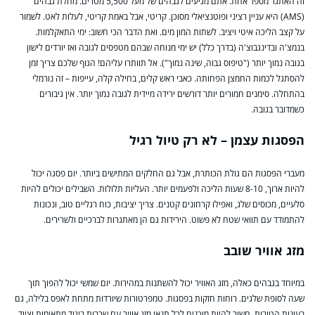
זה האתגר מספר אחת. אתם מגיעים לגבהים של מעל 5,500 מטרים. מחלת גבהים
(AMS) היא עניין רציני ופוטנציאלי מסוכן. קריטי, אבל באמת קריטי, לעלות לאט. לשמור
על קצב הליכה איטי ויציב. לשתות המון מים. ואת הדבר הכי חשוב: ימי התאקלמות.
בנמצ'ה ובדינגבוצ'ה (בדרך כלל) יש ימי מנוחה שבהם מטפסים לגובה ואז יורדים לישון
בגובה נמוך יותר ("טיפוס גבוה, שינה נמוך"). אל תוותרו עליהם! הגוף שלכם צריך זמן
להסתגל לכמות החמצן הפחותה. כאבי ראש קלים, בחילה קלה, עייפות – זה נורמלי
בהתחלה. סימנים חמורים יותר דורשים ירידה מיידית לגובה נמוך יותר. אין גיבורים
כשמדובר בגובה.
הפסגות עצמן – לא רק טיול רגיל
מעברי הפסגות הם גולת הכותרת, אבל גם החלקים המתישים ביותר. יום פסגה יכול
להיות ארוך, 8-10 שעות הליכה ולפעמים יותר. העליות תלולות. השבילים יכולים להיות
סלעיים, מכוסים שלג, ואפילו קרחונים קטנים. צריך יציבות, כוח רגליים טוב, ונכונות
להתמודד עם תוואי שטח לא פשוט. הירידות גם הן מאתגרות לברכיים ולשרירים.
מזג אוויר שובב
במיוחד בגבהים כאלה, מזג האוויר יכול להשתנות במהירות. יום שמשי יכול להפוך תוך
שעה לסופת שלגים. רוחות חזקות בפסגות. טמפרטורות שיורדות מתחת לאפס בלילה, גם
בעונות הטובות. חשוב להיות מוכנים לכל תנאי מזג אוויר עם שכבות ביגוד מתאימות וציוד