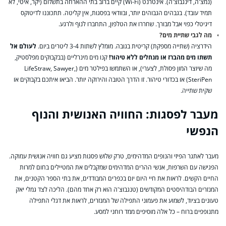
(נמצ'ה, דינגבוצ'ה). אינטרנט (Wi-Fi) קיים ברוב בתי ההארחה בתשלום (יקר, איטי, לא
תמיד עובד). בגבהים הגבוהים יותר, ובוודאי בפסגות, אין קליטה. תתכוננו לדיטוקס
דיגיטלי כפוי אבל מבורך. שחררו את הטלפון, התחברו לנוף ולרגע.
מה לגבי שתיית מים?
הידרציה (שתייה מספקת) קריטית בגובה. מומלץ לשתות 3-4 ליטרים ביום.
לעולם אל
תשתו מים מהברז או מנחלים ללא טיהור!
קנו מים מינרליים (בבקבוקים מפלסטיק,
מה שיוצר המון פסולת, לצערי), או השתמשו בפילטר מים (LifeStraw, Sawyer,
SteriPen) או בכדורי טיהור. זו הדרך הטובה והירוקה יותר. הביאו איתכם בקבוקים או
שקית שתייה.
מעבר לפסגות: החוויה האנושית והנוף
הנפשי
מעבר לאתגר הפיזי והנופים המדהימים, טרק שלוש פסגות מציע גם חוויה אנושית עמוקה.
הפגישה עם השרפות, אנשי ההרים המדהימים שמקבלים את המטיילים בחום למרות
החיים הקשים. לראות את חיי היום יום בכפרים המבודדים, את בתי הספר הקטנים, את
המנזרים הבודהיסטים המקודשים (טנגבוצ'ה הוא רק אחד מהם). הליכה לצד גמלי יאק
טעונים בציוד, לשמוע את פעמוני התפילה של המנזרים, לראות את דגלי התפילה
מתנופפים ברוח – כל אלה מוסיפים ממד רוחני למסע.