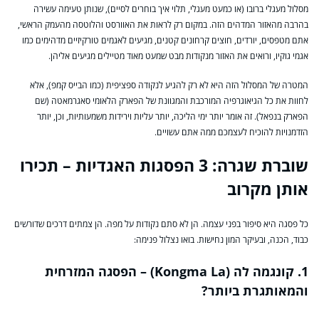
מסלול מעגלי ברובו (או כמעט מעגלי, תלוי איך בוחרים לסיים), שנותן טעימה עשירה
בהרבה מהאזור המדהים הזה. במקום רק לראות את האוורסט והלוטסה מהעמק הראשי,
אתם מטפסים, יורדים, חוצים קרחונים קטנים, מגיעים לאגמים טורקיזיים מדהימים כמו
אגמי גוקיו, ורואים את האזור מנקודות מבט שמעט מאוד מטיילים מגיעים אליהן.
המטרה של המסלול הזה היא לא רק להגיע לנקודה ספציפית (כמו הבייס קמפ), אלא
לחוות את כל הגיאוגרפיה המורכבת והמגוונת של הפארק הלאומי סאגרמאטה (שם
הפארק בנפאל). זה אומר יותר ימי הליכה, יותר עליות וירידות משמעותיות, וכן, יותר
הזדמנויות להוכיח לעצמכם ממה אתם עשויים.
שוברת שגרה: 3 הפסגות האגדיות – תכירו
אותן מקרוב
כל פסגה היא סיפור בפני עצמה. הן לא סתם נקודות על מפה. הן צמתים דרכים שדורשים
כבוד, הכנה, ובעיקר המון נחישות. בואו נצלול פנימה:
1. קונגמה לה (Kongma La) – הפסגה המזרחית
והמאותגרת ביותר?