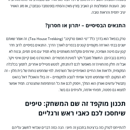
טוב. העונות המומלצות הן האביב (מרץ-מאי) והסתיו (ספטמבר-נובמבר), אז מזג האוויר
יציב יחסית והראות טובה.
התנאים הבסיסיים – יתרון או חסרון?
טרק בנפאל הוא בדרך כלל "טי האוס טרקינג" (Tea House Trekking). זה אומר שאתם
ישנים בבתי הארחה מקומיים קטנים בכפרים לאורך הדרך. התנאים בסיסיים: לרוב חדר
קטן עם מיטה ושמיכה, שירותים ומקלחת משותפים (ולא תמיד עם מים חמים, ובטח לא
בחינם בגבהים). החשמל מוגבל ויקר לטעינת מכשירים. האינטרנט (אם קיים) איטי ויקר.
אבל זה חלק מהחוויה! זה מאפשר לכם להתנתק, לפגוש מטיילים אחרים, לתמוך בכלכלה
המקומית, ולראות את החיים האמיתיים של השרפות. למי שמחפש נוחות של בית מלון – זה
לא המקום. למי שמחפש חיבור אמיתי לטבע ולמקומיים – זה בול! והאוכל? דאל בהאט
(תבשיל עדשים ואורז) הוא המלך, ויספק לכם את כל הפחמימות שתצטרכו. תמיד אפשר
למצוא גם פסטה, תפוחי אדמה, ולעיתים גם בשר.
תכנון מוקפד זה שם המשחק: טיפים
שיחסכו לכם כאבי ראש ורגליים
להתייחס לטרק כזה ברצינות בתכנון זה חיוני. הנה כמה דברים שכדאי לחשוב עליהם