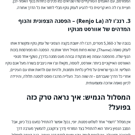
המפורסם, עם האגמים הטורקיזיים שלו שנראים כמו פנינים כחולות בנוף האפור-לבן.
חציית צ'ו לה היא קריטית כדי להגיע לעמק גוקיו מבלי לחזור את כל הדרך אחורה.
3. רנג'ו לה (Renjo La) – הפסגה הצפונית והנוף
המדהים של אוורסט מגוקיו
בגובה של כ-5,360 מטרים, רנג'ו לה יושבת בקצה הצפוני של עמק גוקיו ומקשרת אותו
לעמק טאמה (Thame), שהוא פחות מטויל ויותר אותנטי. הפסגה הזו מפורסמת בזכות
הנוף שלה. מהפסגה עצמה (או מנקודה גבוהה מעט ממנה בדרך), נשקף אחד מנופי
האוורסט האייקוניים ביותר: אוורסט, לוטסה, מקאלו וצ'ו אויו ניצבים בשורה מעל אגם גוקיו
השלישי. זה נוף שרואים על מיליון גלויות ותמונות, ולהיות שם ולראות אותו עם העיניים,
אחרי כל הדרך שעברתם – זה שווה הכל. העלייה מרנג'ו פוסט לפסגה תלולה, והירידה
לכיוון טאמה ארוכה ומשמעותית.
המסלול הגמיש: איך נראה טרק כזה
בפועל?
אין מסלול "רשמי" אחד לשלוש פסגות. יופי, נכון? אפשר להתחיל כמעט בכל כיוון, אבל
הסבב הנפוץ ביותר הוא להתחיל בצד המזרחי (דרך צ'וקונג), להמשיך מערבה דרך