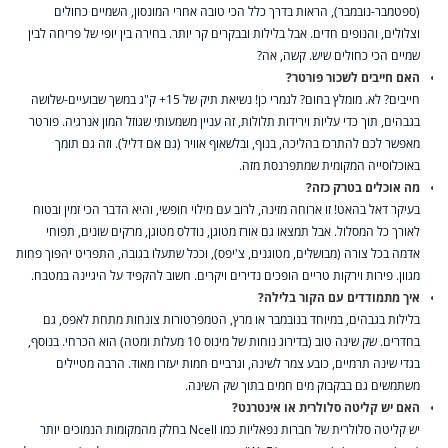
(ספטמבר-נובמבר), הראות בדרך כלל הכי טובה אחרי המונסון, השמיים כחולים
וצלולים, והנופים חדים. אבל בלילות ובבקרים קר יותר. בחירה בין יופי של פריחה לבין
שמיים הכי כחולים שיש. קשה, אה?
האם חייבים לשכור פורטר?
חייבים? לא. מומלץ בחום? לגמרי כן! נשיאת תיק של 15+ ק"ג במשך שבועיים-שלושה
בגבהים, תוך כדי עליות וירידות תלולות, זה עניין משמעותי שגוזל המון אנרגיה. פורטר
מאפשר לכם להתרכז בהליכה, בנוף, ובלשאוף אוויר (גם אם דליל). וזה גם תומך
באוכלוסייה המקומית שמתפרנסת מזה.
מה אוכלים בטרק כזה?
בעיקר דאל בהאט! זו ארוחה מזינה, לרוב עם מילוי חופשי, והיא הדבר הכי זמין ובטוח
לאורך כל המסלול. אבל תמצאו גם אורז מטוגן, נודלס מטוגן, מרקים שונים, תפוחי
אדמה בכל צורה (מבושלים, מטוגנים, צ'יפס), וככל שתעלו בגובה, התפריט יהפוך פחות
מגוון. פירות וירקות טריים הופכים נדירים ויקרים. חשוב להקפיד על היגיינה במטבח.
איך מתמודדים עם הקור בלילה?
בלילות בגבהים, במיוחד בנובמבר או מרץ, הטמפרטורות צונחות מתחת לאפס, גם
בחדרים. שק שינה טוב (בדירוג נוחות של מינוס 10 מעלות ומטה) הוא הכרחי. בנוסף,
בגדי שינה תרמיים, כובע צמר לשינה, וגרביים חמות יעזרו מאוד. הרבה מטיילים
משתמשים גם בבקבוק מים חמים בתוך שק השינה.
האם יש קליטה סלולרית או אינטרנט?
יש קליטה סלולרית של חברות נפאליות כמו Ncell בחלק מהמקומות הנמוכים יותר