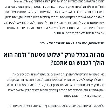
לוחשים את שמו ביראת כבוד? אז תכירו את טרק "שלוש פסגות" (Everest Three
Passes Trek). זה לא עוד טרק. זה מסע התבגרות, פיזית ונפשית, לתוך הנופים הפראיים
והאדירים ביותר על פני כדור הארץ. אם חשבתם שראיתם הכל, או אם אתם מחפשים את
האתגר הבא שישאיר לכם צלקת שמחה על הלב (ושרירים תפוסים לשבועות), אתם בדיוק
איפה שאתם צריכים להיות. המדריך המקיף הזה הולך לפתוח לכם את הראש, ולספק לכם
את כל המידע – מהגובה המסחרר ועד לתנאי הלינה הפשוטים והממכרים – כדי שתדעו
אם אתם מוכנים לצאת להרפתקה של החיים.
שלוש פסגות, מסע אחד: לא מה שחשבתם על אוורסט
מה זה בכלל טרק "שלוש פסגות" ולמה הוא
הולך לכבוש גם אתכם?
בואו נשים את הדברים על השולחן. רוב האנשים שמגיעים לאזור אוורסט עושים את
המסלול הקלאסי לבייס קמפ. וזה מעולה. נופים, התאקלמות, והגעה לנקודה האייקונית.
אבל טרק שלוש פסגות לוקח את זה צעד (ארוך ומפרך) קדימה. במקום לעלות ולרדת באותו
עמק פחות או יותר, המסלול הזה מחבר בין שלושה עמקים מקבילים דרך שלושה מעברי
הרים גבוהים במיוחד – שלוש פסגות.
כל פסגה היא אתגר בפני עצמו. כל פסגה פותחת נוף חדש, עמק חדש, וחוויה אחרת. זה