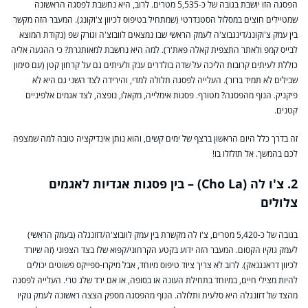
הפסגה הזו יושבת בגובה של כ-5,535 מטרים. לרוב, היא נחשבת לפסגה הראשונה
שמטיילים חוצים במסלול הסטנדרטי (שמתחיל בטיפוס לכיוון צ'וקונג). המעבר הזה מקשר
בין עמק צ'וקונג/דינגבוצ'ה לעמק הראשי שבו נמצאים לוובוצ'ה וגורק שפ (נקודת המוצא
לבייס קמפ ולאתר התצפית קאלה פאת'ר). למה היא נחשבת למאותגרת? כי ההגעה אליה
כוללת לעיתים קרובות הליכה על שדה בולדרים ענק ולעיתים גם על קרחון קטן (עם סימון
שבילים לא תמיד ברור). העלייה לפסגה תלולה למדי, והירידה לצד השני גם היא לא
פיקניק. הנוף מהפסגה? מטורף. פסגות אימלייה, מקאלו, נופצה, לצד אגמים אלפיניים
קטנים.
זה בדרך כלל היום הראשון ברצף של ימים קשים, והוא נותן אינדיקציה טובה למה שמצפה
לכם בהמשך. אל תזלזלו בו!
2. צ'ו לה (Cho La) – בין פסגות אגדיות לאגמים
צלולים
בגובה של כ-5,420 מטרים, צ'ו לה מקשרת בין עמק לוובוצ'ה/דזונגלה (בעמק הראשי)
לעמק גוקיו הקסום. המעבר הזה ידוע בקטע הקרחוני/קפוא שלו בצד הצפוני (זה שיורד
לכיוון דראנגנאק). לרוב לא צריך ציוד טיפוס מיוחד, אבל מיקרו-ספייקס פשוטים יכולים
להיות מצילי חיים, במיוחד בתחילת העונה או בסופה, או אם ירד שלג טרי. העלייה לפסגה
מהצד של דזונגלה היא סלעית ותלולה. הנוף מהפסגה מספק הצצה ראשונה לעמק גוקיו