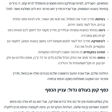
המתאים). השבילים, למרות שבחלקם פחות מסומנים מהמסלול לבייס קמפ, די ברורים
(במיוחד בעונות העמוסות). אבל שכירת מדריך ו/או פורטר היא לרוב מומלצת מאוד. למה?
בטיחות:
מדריך מכיר את המסלול, את תנאי מזג האוויר, יודע לזהות סימני מחלת
גבהים, ויכול לעזור במצבי חירום.
ניווט:
במיוחד בפסגות ובשדות הבולדרים, מדריך מקומי יכול לחסוך לכם טעויות ניווט
יקרות בזמן ובאנרגיה.
לוגיסטיקה:
מדריך יכול לעזור למצוא מקומות לינה (חשוב בעונות השיא), לתקשר עם
המקומיים, ולנהל את הכל.
תמיכה במקומיים:
זה פרנסה חשובה לקהילות המקומיות.
נוחות:
פורטר סוחב את התיק הגדול שלכם (לרוב עד 15 ק"ג), ואתם הולכים עם תיק
יום קטן. זה מקל משמעותית על ההליכה.
החלטה שלכם, אבל אם זו הפעם הראשונה שלכם בגבהים כאלה או בנפאל, מדריך
ופורטר הם השקעה משתלמת בשקט הנפשי ובחוויה.
כסף קטן בעולם גדול: עניין הכסף
טרק בשלוש פסגות אינו זול כמו טיול בדרום אמריקה, אבל הוא גם לא עולה כמו טיפוס
לפסגת האוורסט (בטח שלא!). העלויות העיקריות הן: טיסה לקטמנדו וטיסת פנים ללוקלה