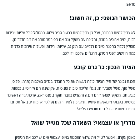
מראש:
הכושר הגופני: כן, זה חשוב!
לא צריך להיות מרתונר, אבל כן צריך להיות בכושר סביר פלוס. המסלול כולל עליות וירידות
רבות, ימים ארוכים בגובה, והליכה עם משקל (גם אם הפורטר סוחב את רוב הדברים).
מומלץ לכלול בהכנה טיולים רגליים עם תיק גב, עליות וירידות, ופעילות אירובית כללית
כמה חודשים לפני הטרק. הרגליים שלכם יודו לכם.
הציוד הנכון: כל גרם קובע
הכנה נכונה של תיק הציוד יכולה לעשות את כל ההבדל. בגדים בשכבות (תרמי, פליס,
מעיל פוך, מעיל גשם/רוח), נעלי הליכה טובות ומנוסות, שק שינה חם (קריטי!), כפפות,
כובע חם, משקפי שמש, קרם הגנה (השמש בגובה חזקה), פנס ראש, ערכת עזרה ראשונה
בסיסית, בקבוקי מים/שקית שתייה, ומערכת לטיהור מים (פילטר או כדורים). אל תסחבו
דברים מיותרים – כל גרם מורגש בעלייה!
מדריך או עצמאי? השאלה שכל מטייל שואל
באופן עקרוני, אפשר לטייל את שלוש הפסגות באופן עצמאי (אם יש לכם את הניסיון