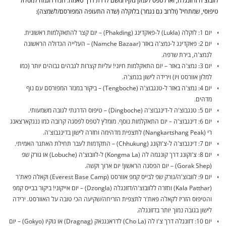
לוובוצ'ה ודזונגלה, ואז לטפס לעמק גוקיו ומשם לרדת דרך טאמה. הנה דוגמה למסלול
טיפוסי, שמתחיל (ולרוב גם נגמר) בלוקלה (שדה התעופה המפורסם/לשמצה):
יום 1: לוקלה (Lukla) ל-פאקדינג (Phakding) – יום קצר להתאקלמות ראשונית.
יום 2: פאקדינג ל-נמצ'ה באזר (Namche Bazaar) – העלייה הגדולה הראשונה
לנמצ'ה, בירת שרפה.
יום 3: נמצ'ה באזר – יום התאקלמות חיוני! עליות קצרות לגבהים גבוהים יותר (כמו
למלון אוורסט ויו) וירידה לישון בנמצ'ה.
יום 4: נמצ'ה באזר ל-טנגבוצ'ה (Tengboche) – ביקור במנזר המפורסם עם נוף
מדהים.
יום 5: טנגבוצ'ה ל-דינגבוצ'ה (Dingboche) – טיפוס הדרגתי לגובה משמעותי.
יום 6: דינגבוצ'ה – יום התאקלמות נוסף. מומלץ לטפס לפסגה קרובה כמו ננגקארצאנג
רי (Nangkartshang Peak) לתצפית מדהימה וחזרה לישון בדינגבוצ'ה.
יום 7: דינגבוצ'ה ל-צ'וקונג (Chhukung) – התקדמות לעבר תחילת האתגר האמיתי.
יום 8: צ'וקונג דרך קונגמה לה (Kongma La) ל-לוובוצ'ה (Lobuche) או גורק שפ
(Gorak Shep) – יום הפסגה הראשון! יום ארוך וקשה.
יום 9: לוובוצ'ה/גורק שפ לבייס קמפ אוורסט (Everest Base Camp) וקאלה פאת'ר
(Kala Patthar) וחזרה ללוובוצ'ה/דזונגלה (Dzongla) – יום אייקוני! ביקור בבייס קמפ
והטיפוס הזריז לקאלה פאת'ר לתצפית הזריחה/שקיעה הכי טובה על האוורסט. ירידה
לישון בגובה נמוך יותר בדזונגלה.
יום 10: דזונגלה דרך צ'ו לה (Cho La) לדראנגנאק (Dragnag) או גוקיו (Gokyo) – יום