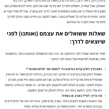
(החלק היקר ביותר לרוב), היתרים לטרק (TIMS וכרטיס כניסה לפארק), לינה בטי
האוסים, אוכל ושתייה, ותשלום למדריך ו/או פורטר (אם שכרתם). כדאי להביא מספיק כסף
מזומן (רופי נפאלי) כי אין כמעט כספומטים לאורך הדרך (יש בנמצ'ה, אבל לא תמיד עובד או
מלא). המחירים עולים ככל שעולים בגובה. חשוב לתקצב גם טיפים בסוף הטרק למדריך
ולפורטר כאות הוקרה על עבודתם.
שאלות ששואלים את עצמם (ואותנו) לפני
שיוצאים לדרך:
תמיד יש סימני שאלה לפני הרפתקה כזו. הנה כמה מהשאלות הנפוצות ביותר, והתשובות
שלנו, שנתונות לפרשנות אבל נוטות לצד החיובי:
האם צריך ניסיון קודם בטרקים כדי לעשות את "שלוש פסגות"?
האמת? ניסיון קודם בטרקים רב-יומיים, רצוי בגבהים, בהחלט יתרום מאוד. זה לא טרק
שמתחילים איתו את קריירת הטיולים שלכם. אבל אם אתם בכושר פיזי מצוין, מוכנים
נפשית לאתגר, ומוכנים לעלות לאט ולהקשיב לגוף שלכם – זה אפשרי בהחלט. נחישות
היא אולי הדבר החשוב ביותר פה. ויכולת לצחוק על עצמך כשקשה.
מה עדיף, לטייל באביב או בסתיו?
שתי העונות נחשבות לטובות ביותר. באביב (מרץ-מאי), יש פריחה יפה של רודודנדרונים
בגבהים הנמוכים יותר, הימים מתארכים, והטמפרטורות עולות. בסתיו