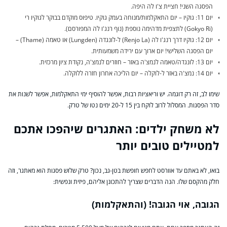
הפסגה השני! חציית צ'ו לה היפה.
יום 11: גוקיו – יום התאקלמות/מנוחה בעמק גוקיו. טיפוס מוקדם בבוקר לגוקיו רי
(Gokyo Ri) לתצפית מדהימה נוספת (נוף רנג'ו לה המפורסם).
יום 12: גוקיו דרך רנג'ו לה (Renjo La) ל-לונגדה (Lungden) או טאמה (Thame) –
יום הפסגה השלישי! יום ארוך עם ירידה משמעותית.
יום 13: לונגדה/טאמה לנמצ'ה באזר – חוזרים לנמצ'ה, נקודת ציון מרכזית.
יום 14: נמצ'ה באזר ל-לוקלה – יום הליכה אחרון חזרה ללוקלה.
שימו לב, זה רק דוגמה. יש וריאציות רבות, אפשר להוסיף ימי התאקלמות, אפשר לשנות את
סדר הפסגות. המסלול לרוב לוקח בין 15 ל-20 ימים נטו של טרק.
לא משחק ילדים: האתגרים שיהפכו אתכם
למטיילים טובים יותר
בואו, לא באתם עד אוורסט לחפש חופשת בטן-גב, נכון? טרק שלוש פסגות הוא מאתגר, וזה
חלק מהקסם שלו. הנה הדברים שצריך להתכונן אליהם, פיזית ונפשית:
הגובה, אוי הגובה! (והתאקלמות)