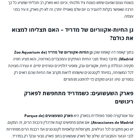
בשטח עצום שפעם שימש כשטח ציד מלכותי, וכיום הוא פארק רב-תכליתי שמציע כל כך
הרבה שאפשר בקלות להעביר בו יום שלם (ואפילו יותר). זה לא רק פארק, זו עיר בפני
עצמה.
גן החיות-אקווריום של מדריד – האם תצליחו למצוא
את כולם?
בתוך קאסה דה קאמפו שוכן
גן החיות-אקווריום של מדריד (Zoo Aquarium de
Madrid)
. מדובר באחד מגני החיות הוותיקים והמכובדים באירופה, והוא מציע חוויה
מקיפה הכוללת גן חיות, אקווריום ענק, ומופעי דולפינים וטורפים ימיים. זו עצירה מצוינת
לכל המשפחה, במיוחד לקטנטנים שישמחו לראות מקרוב את החיות שהם רואים רק
בספרים.
טיפ: הגיעו מוקדם כדי להימנע מהתורים!
פארק השעשועים: כשמדריד מתחפשת לפארק
ריגושים
עוד אטרקציה סופר פופולרית בפארק היא
פארק השעשועים (Parque de
Atracciones de Madrid)
. אם אתם מחפשים קצת אדרנלין ורכבות הרים, זה המקום.
יש כאן מתקנים לכל הגילאים, מקרוסלות קלאסיות לקטנטנים ועד רכבות הרים מסחררות
לבני הנוער והמבוגרים. שילוב של פארק שעשועים בתוך פארק טבעי ענק? רק במדריד.