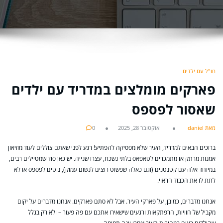
חו"ל עם ילדים
פארקים מומלצים במדריד עם ילדים
שאסור לפספס
מאת daniel
אוקטובר 28, 2025
0
ברוכים הבאים למדריד, העיר שלא מפסיקה להפתיע! רגע לפני שאתם צוללים לעוד מוזיאון
אמנות מרתק או מתמכרים לטאפאס בלתי נשכח, עצרו שנייה. יש כאן סוד שמטיילים רבים,
במיוחד אלה עם קטנטנים (וגם כאלה שפשוט רוצים לנשום עמוק), נוטים לפספס או לא
לתת לו את הכבוד הראוי.
אנחנו מדברים, כמובן, על פארקי העיר. אבל לא סתם פארקים. אנחנו מדברים על יקום
מקביל של חוויות, הרפתקאות ורגעים שישאירו אתכם עם פה פעור – ולא רק בגלל