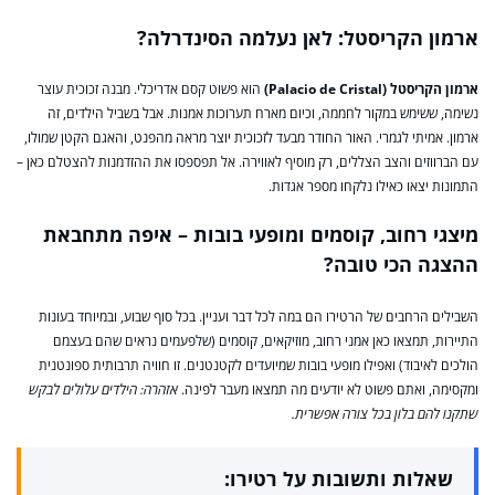
ארמון הקריסטל: לאן נעלמה הסינדרלה?
ארמון הקריסטל (Palacio de Cristal)
הוא פשוט קסם אדריכלי. מבנה זכוכית עוצר
נשימה, ששימש במקור לחממה, וכיום מארח תערוכות אמנות. אבל בשביל הילדים, זה
ארמון. אמיתי לגמרי. האור החודר מבעד לזכוכית יוצר מראה מהפנט, והאגם הקטן שמולו,
עם הברווזים והצב הצללים, רק מוסיף לאווירה. אל תפספסו את ההזדמנות להצטלם כאן –
התמונות יצאו כאילו נלקחו מספר אגדות.
מיצגי רחוב, קוסמים ומופעי בובות – איפה מתחבאת
ההצגה הכי טובה?
השבילים הרחבים של הרטירו הם במה לכל דבר ועניין. בכל סוף שבוע, ובמיוחד בעונות
התיירות, תמצאו כאן אמני רחוב, מוזיקאים, קוסמים (שלפעמים נראים שהם בעצמם
הולכים לאיבוד) ואפילו מופעי בובות שמיועדים לקטנטנים. זו חוויה תרבותית ספונטנית
ומקסימה, ואתם פשוט לא יודעים מה תמצאו מעבר לפינה.
אזהרה: הילדים עלולים לבקש
שתקנו להם בלון בכל צורה אפשרית.
שאלות ותשובות על רטירו: