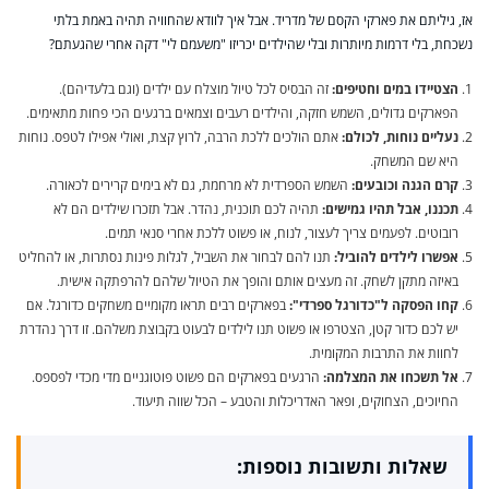
אז, גיליתם את פארקי הקסם של מדריד. אבל איך לוודא שהחוויה תהיה באמת בלתי
נשכחת, בלי דרמות מיותרות ובלי שהילדים יכריזו "משעמם לי" דקה אחרי שהגעתם?
הצטיידו במים וחטיפים:
זה הבסיס לכל טיול מוצלח עם ילדים (וגם בלעדיהם).
הפארקים גדולים, השמש חזקה, והילדים רעבים וצמאים ברגעים הכי פחות מתאימים.
נעליים נוחות, לכולם:
אתם הולכים ללכת הרבה, לרוץ קצת, ואולי אפילו לטפס. נוחות
היא שם המשחק.
קרם הגנה וכובעים:
השמש הספרדית לא מרחמת, גם לא בימים קרירים לכאורה.
תכננו, אבל תהיו גמישים:
תהיה לכם תוכנית, נהדר. אבל תזכרו שילדים הם לא
רובוטים. לפעמים צריך לעצור, לנוח, או פשוט ללכת אחרי סנאי תמים.
אפשרו לילדים להוביל:
תנו להם לבחור את השביל, לגלות פינות נסתרות, או להחליט
באיזה מתקן לשחק. זה מעצים אותם והופך את הטיול שלהם להרפתקה אישית.
קחו הפסקה ל"כדורגל ספרדי":
בפארקים רבים תראו מקומיים משחקים כדורגל. אם
יש לכם כדור קטן, הצטרפו או פשוט תנו לילדים לבעוט בקבוצת משלהם. זו דרך נהדרת
לחוות את התרבות המקומית.
אל תשכחו את המצלמה:
הרגעים בפארקים הם פשוט פוטוגניים מדי מכדי לפספס.
החיוכים, הצחוקים, ופאר האדריכלות והטבע – הכל שווה תיעוד.
שאלות ותשובות נוספות: