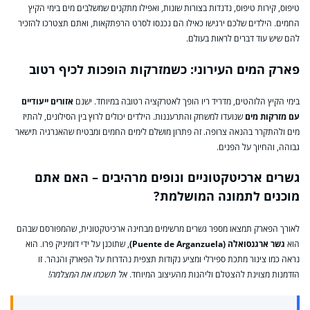
טיפוס, קירות טיפוס, נדנדות בצורות שונות, ואפילו מתקנים שמשלבים מים בימי הקיץ
החמים. הילדים שלכם ירגישו כאילו הם נכנסו לסרט הרפתקאות, ואתם תצטרכו להזכיר
להם שיש עוד דברים לראות בעולם.
פארק המים העירוני: כשמזרקות הופכות לכיף רטוב
בימי הקיץ הלוהטים, מדריד ריו הופך לאטרקציה רטובה במיוחד. ישנם
אזורים ייעודיים
עם מזרקות מים
שנועדו למשחק והתרעננות. הילדים יכולים לרוץ בין הסילונים, להתיז
מים ולהתקרר בהנאה צרופה. זה פתרון מושלם לימים החמים ומבטיח שהאנרגיה תישאר
גבוהה, והחיוך על הפנים.
גשרים ארכיטקטוניים ונופים מרהיבים – האם אתם
מוכנים לתמונה המושלמת?
לאורך הפארק תמצאו מספר גשרים מרשימים מבחינה ארכיטקטונית, שהמפורסם שבהם
הוא
גשר ארגנסואלה (Puente de Arganzuela)
, שתוכנן על ידי דומיניק פרו. הוא
נראה כמו צינור מתכת ספירלי ומציע נקודות תצפית נהדרות על הפארק והנהר. זו
הזדמנות מצוינת להצטלם וליהנות מהעיצוב המיוחד.
אל תשכחו את המצלמה!