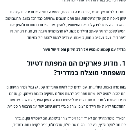
שהילדים רצים במהירות האור אחרי יונה תמימה.
תתכוננו לגלות איך מדריד, עיר הבירה התוססת, מסתירה בתוכה פינות ירוקות קסומות
שהן לא פחות מגן עדן למשפחות. ואם אתם חושבים שראיתם כבר הכל בגוגל, תחשבו שוב.
המאמר הזה עומד לפרק לכם את המיתוסים, לחשוף את הפינות הנסתרות ולהפוך את
הטיול שלכם לחוויה שאתם והילדים פשוט לא תרצו שהיא תיגמר. אז, חגורו חגורות, או
ליתר דיוק, נעלו נעליים נוחות, כי אנחנו עומדים לצאת למסע ירוק במיוחד.
מדריד עם קטנטנים: מסע אל הלב הירוק והסודי של העיר
1. מדוע פארקים הם המפתח לטיול
משפחתי מוצלח במדריד?
בואו נודה באמת. טיול עירוני עם ילדים יכול להיות אתגר לא קטן. יש גבול לכמה מוזיאונים
הם יסכימו לספוג לפני שהם מתחילים לראות פסלים עתיקים כבובות משחק. וכן, אנחנו
מבינים אתכם לגמרי. גם אתם צריכים לפעמים הפוגה משאון העיר, קצת אוויר צח ואת
ההזדמנות לראות את הילדים רצים וצוהלים בלי לדאוג שהם ייפלו על מרצפת היסטורית.
הפארקים של מדריד הם לא רק "עוד אטרקציה" ברשימה. הם קפסולת זמן, מעבדה
פתוחה לחקר ולכיף, ובעיקר – מקום שבו כולם, אבל כולם, זוכים לקצת נחת. במדריד,