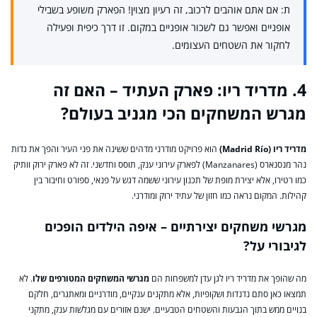
ת: אם אתם אוהבים לרכוב, זה רעיון מצוין! הפארק משופע בשבילי
אופניים ואפשר גם לשכור אופניים במקום. זו דרך כיפית ופעילה
לחקור את השטחים העצומים.
4. מדריד ריו: פארק העתיד – האם זה
מגרש המשחקים הכי מגניב בעולם?
מדריד ריו (Madrid Río)
הוא פרויקט מודרני מדהים ששינה את פני העיר והפך את גדות
נהר מנסנארס (Manzanares) לפארק עירוני ענק, תוסס וחדשני. זה לא פארק ירוק וותיק
כמו רטירו, אלא יצירת מופת של תכנון עירוני ששמה דגש על פנאי, ספורט וחיבור בין
קהילות. המקום נראה כמו חזון של עתיד ירוק ומודרני.
מגרשי משחקים יצירתיים – איפה הילדים הופכים
לגיבורי על?
מה שהופך את מדריד ריו לגן עדן למשפחות הם
מגרשי המשחקים המטורפים שלו
. לא
תמצאו כאן סתם נדנדות ושקופיות, אלא מתקנים ענקיים, מודרניים ומאתגרים, חלקם
בנויים ממש בתוך הגבעות והשטחים הטבעיים. ישנם אזורים עם מגלשות ענק, מתקני