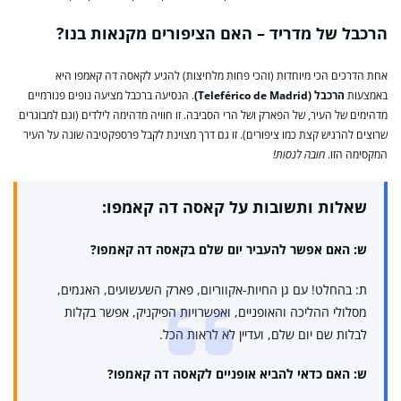
הרכבל של מדריד – האם הציפורים מקנאות בנו?
אחת הדרכים הכי מיוחדות (והכי פחות מלחיצות) להגיע לקאסה דה קאמפו היא
באמצעות
הרכבל (Teleférico de Madrid)
. הנסיעה ברכבל מציעה נופים פנורמיים
מדהימים של העיר, של הפארק ושל הרי הסביבה. זו חוויה מדהימה לילדים (וגם למבוגרים
שרוצים להרגיש קצת כמו ציפורים). זו גם דרך מצוינת לקבל פרספקטיבה שונה על העיר
המקסימה הזו.
חובה לנסות!
שאלות ותשובות על קאסה דה קאמפו:
ש: האם אפשר להעביר יום שלם בקאסה דה קאמפו?
ת: בהחלט! עם גן החיות-אקווריום, פארק השעשועים, האגמים,
מסלולי ההליכה והאופניים, ואפשרויות הפיקניק, אפשר בקלות
לבלות שם יום שלם, ועדיין לא לראות הכל.
ש: האם כדאי להביא אופניים לקאסה דה קאמפו?