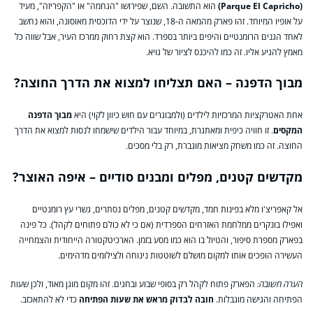
(Parque El Capricho)
הוא התשובה. השם, שפירושו "הגחמה" או "הקפריזה", מעיד
על אופיו המיוחד. זהו פארק מהמאה ה-18, שנוצר על ידי הדוכסית מאוסונה, והוא נחשב
לאחד הגנים הרומנטיים והיפים ביותר בספרד. הוא קצת רחוק ממרכז העיר, אבל שווה כל
מאמץ להגיע אליו. זה כמו להיכנס לציור של גויא.
מבוך הדפנה – האם תצליחו למצוא את הדרך החוצה?
אחת האטרקציות המרכזיות לילדים (ולמבוגרים עם חוש כיוון לקוי) היא
מבוך הדפנה
המקסים
. זו חוויה כיפית ומאתגרת, במיוחד עבור הילדים שישמחו לנסות למצוא את הדרך
החוצה. זה כמו משחק מציאות מוגברת, רק בלי מסכים.
מקדשים קטנים, מפלים ומבנים סודיים – איפה האוצר?
אל קאפריצ'ו מלא בפינות חמד, מקדשים קטנים, מפלים נסתרים, גשרי עץ רומנטיים
ואפילו בונקרים ממלחמת האזרחים הספרדית (אם כי לא כולם פתוחים לקהל). כל פינה
בפארק מספרת סיפור, והטיול בו הוא כמו מסע בזמן. הארכיטקטורה הייחודית והצמחייה
העשירה הופכים אותו למקום מושלם לשוטטות נינוחה ולצילומים מדהימים.
הערה חשובה:
הפארק פתוח לקהל רק בסופי שבוע ובחגים. זהו מקום מוגן מאוד, ולכן שעות
הפתיחה והגישה מוגבלות.
חובה לבדוק מראש את שעות הפתיחה
כדי לא להתאכזב.