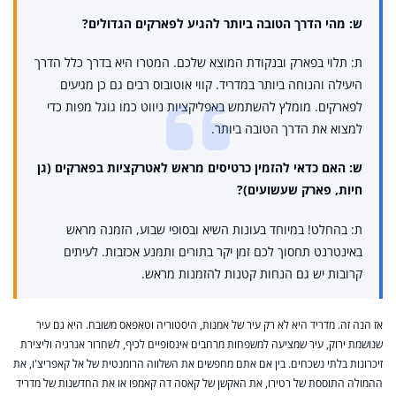
ש: מהי הדרך הטובה ביותר להגיע לפארקים הגדולים?
ת: תלוי בפארק ובנקודת המוצא שלכם. המטרו היא בדרך כלל הדרך
היעילה והנוחה ביותר במדריד. קווי אוטובוס רבים גם כן מגיעים
לפארקים. מומלץ להשתמש באפליקציות ניווט כמו גוגל מפות כדי
למצוא את הדרך הטובה ביותר.
ש: האם כדאי להזמין כרטיסים מראש לאטרקציות בפארקים (גן
חיות, פארק שעשועים)?
ת: בהחלט! במיוחד בעונות השיא ובסופי שבוע, הזמנה מראש
באינטרנט תחסוך לכם זמן יקר בתורים ותמנע אכזבות. לעיתים
קרובות יש גם הנחות קטנות להזמנות מראש.
אז הנה זה. מדריד היא לא רק עיר של אמנות, היסטוריה וטאפאס משובח. היא גם עיר
שנושמת ירוק, עיר שמציעה למשפחות מרחבים אינסופיים לכיף, לשחרור אנרגיה וליצירת
זיכרונות בלתי נשכחים. בין אם אתם מחפשים את השלווה הרומנטית של אל קאפריצ'ו, את
ההמולה התוססת של רטירו, את האקשן של קאסה דה קאמפו או את החדשנות של מדריד