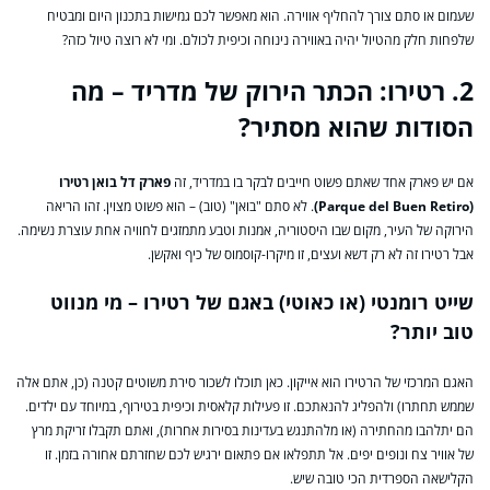
שעמום או סתם צורך להחליף אווירה. הוא מאפשר לכם גמישות בתכנון היום ומבטיח
שלפחות חלק מהטיול יהיה באווירה נינוחה וכיפית לכולם. ומי לא רוצה טיול כזה?
2. רטירו: הכתר הירוק של מדריד – מה
הסודות שהוא מסתיר?
אם יש פארק אחד שאתם פשוט חייבים לבקר בו במדריד, זה
פארק דל בואן רטירו
(Parque del Buen Retiro)
. לא סתם "בואן" (טוב) – הוא פשוט מצוין. זהו הריאה
הירוקה של העיר, מקום שבו היסטוריה, אמנות וטבע מתמזגים לחוויה אחת עוצרת נשימה.
אבל רטירו זה לא רק דשא ועצים, זו מיקרו-קוסמוס של כיף ואקשן.
שייט רומנטי (או כאוטי) באגם של רטירו – מי מנווט
טוב יותר?
האגם המרכזי של הרטירו הוא אייקון. כאן תוכלו לשכור סירת משוטים קטנה (כן, אתם אלה
שממש תחתרו) ולהפליג להנאתכם. זו פעילות קלאסית וכיפית בטירוף, במיוחד עם ילדים.
הם יתלהבו מהחתירה (או מלהתנגש בעדינות בסירות אחרות), ואתם תקבלו זריקת מרץ
של אוויר צח ונופים יפים. אל תתפלאו אם פתאום ירגיש לכם שחזרתם אחורה בזמן. זו
הקלישאה הספרדית הכי טובה שיש.