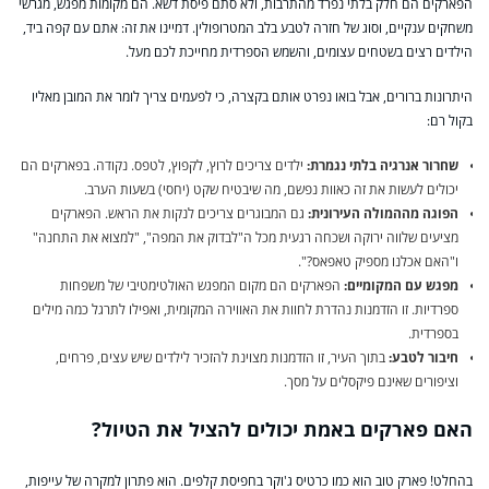
הפארקים הם חלק בלתי נפרד מהתרבות, ולא סתם פיסת דשא. הם מקומות מפגש, מגרשי
משחקים ענקיים, וסוג של חזרה לטבע בלב המטרופולין. דמיינו את זה: אתם עם קפה ביד,
הילדים רצים בשטחים עצומים, והשמש הספרדית מחייכת לכם מעל.
היתרונות ברורים, אבל בואו נפרט אותם בקצרה, כי לפעמים צריך לומר את המובן מאליו
בקול רם:
שחרור אנרגיה בלתי נגמרת:
ילדים צריכים לרוץ, לקפוץ, לטפס. נקודה. בפארקים הם
יכולים לעשות את זה כאוות נפשם, מה שיבטיח שקט (יחסי) בשעות הערב.
הפוגה מההמולה העירונית:
גם המבוגרים צריכים לנקות את הראש. הפארקים
מציעים שלווה ירוקה ושכחה רגעית מכל ה"לבדוק את המפה", "למצוא את התחנה"
ו"האם אכלנו מספיק טאפאס?".
מפגש עם המקומיים:
הפארקים הם מקום המפגש האולטימטיבי של משפחות
ספרדיות. זו הזדמנות נהדרת לחוות את האווירה המקומית, ואפילו לתרגל כמה מילים
בספרדית.
חיבור לטבע:
בתוך העיר, זו הזדמנות מצוינת להזכיר לילדים שיש עצים, פרחים,
וציפורים שאינם פיקסלים על מסך.
האם פארקים באמת יכולים להציל את הטיול?
בהחלט! פארק טוב הוא כמו כרטיס ג'וקר בחפיסת קלפים. הוא פתרון למקרה של עייפות,