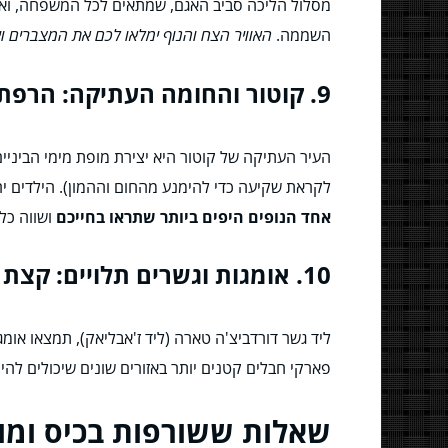
מסלול הליכה סביב האגם, שמתאים לכל המשפחה, ואפשר
השממה.
האוויר הצח והנוף ימלאו לכם את המצברים 
9. קוטור והחומה העתיקה: הרפתקה עירונית?
העיר העתיקה של קוטור היא יצירת מופת מימי הביניי
לקראת שקיעה כדי להימנע מהחום וההמון). הילדים יר
אחד הנופים היפים ביותר שתראו בחייכם
ושווה כל
10. אומגות וגשרים תלויים: קצת אדרנלין בכיף!
ליד גשר דורדביצ'ה טארה (ליד ז'אבליאק), תמצאו אומ
פארקי חבלים קטנים יותר באזורים שונים שיכולים לה
שאלות ששורפות בכיס ומו