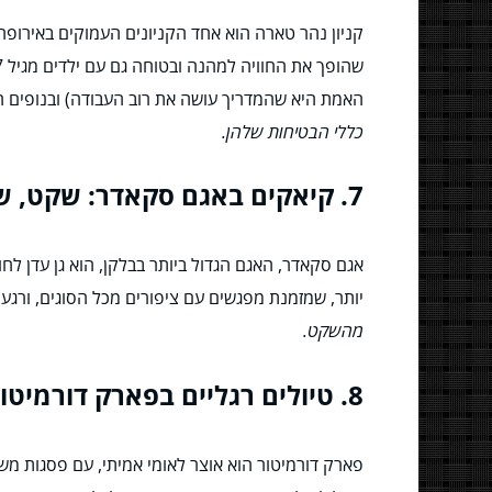
קניון נהר טארה הוא אחד הקניונים העמוקים באירופה,
האמת היא שהמדריך עושה את רוב העבודה) ובנופים ה
כללי הבטיחות שלהן.
7. קיאקים באגם סקאדר: שקט, שלווה וחיות בר
אגם סקאדר, האגם הגדול ביותר בבלקן, הוא גן עדן לחוב
יותר, שמזמנת מפגשים עם ציפורים מכל הסוגים, ור
מהשקט.
8. טיולים רגליים בפארק דורמיטור: הרים, אגמים ואגדות
פארק דורמיטור הוא אוצר לאומי אמיתי, עם פסגות משו