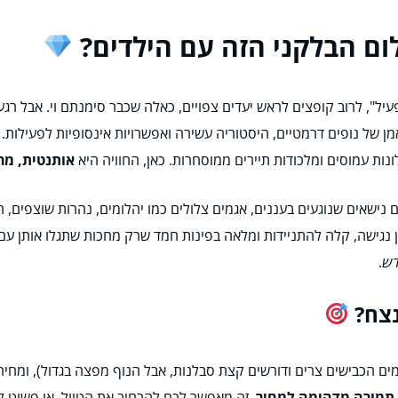
לום הבלקני הזה עם הילדים?
יל", לרוב קופצים לראש יעדים צפויים, כאלה שכבר סימנתם וי. אבל רגע
ן של נופים דרמטיים, היסטוריה עשירה ואפשרויות אינסופיות לפעילות. 
נות עמוסים ומלכודות תיירים ממוסחרות. כאן, החוויה היא
אותנטית, מר
ם נישאים שנוגעים בעננים, אגמים צלולים כמו יהלומים, נהרות שוצפים, ח
 נגישה, קלה להתניידות ומלאה בפינות חמד שרק מחכות שתגלו אותן עם הק
דש
.
ם הכבישים צרים ודורשים קצת סבלנות, אבל הנוף מפצה בגדול), ומחירים
תמורה מדהימה למחיר
. זה מאפשר לכם להרחיב את הטיול, או פשוט לה