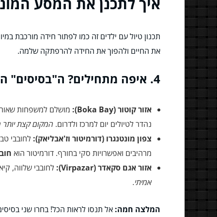
איך לתכנן את המסע המונט
תכנון טיול עם ילדים זה כמו לפתור חידה מורכבת במיוח
את החיים ולהפוך את החידה להרפתקה שלמה.
4. איפה מתחילים? ה"בסיסים" האסטרטגיים שלכם
אזור קוטור (Boka Bay):
מושלם למשפחות שאוהבות
נהדר לטיולים יום למרכז ולדרום.
המקום קצת יותר מת
צפון מונטנגרו (דורמיטור וז'אבליאק):
לחובבי טבע
מרהיבים ואפשרויות סקי בחורף. דורמיטור הוא
חוב
אזור אגם סקאדר (Virpazar):
לחובבי שלווה, קיא
אמיתי.
המלצה חמה:
אל תנסו לראות הכל! בחרו שני בסיסים