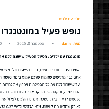
חו"ל עם ילדים
נופש פעיל במונטנגרו
מאת daniel
ספטמבר 8, 2025
0
מונטנגרו עם ילדים: הטיול הפעיל שישנה לכם את ה-DNA המשפחתי (ולא רק בגלל 
האזינו היטב, חובבי ריגושים, הורים עייפים וכל מי 
אתם כבר מרגישים שהמוח שלכם עמוס ב"מה נעשה הפעם
יעד שישבור לכם את כל הסטיגמות ויפרוץ את גבולות הד
ההרפתקה, והקפה של הבוקר יקבל טעם חדש, כמעט קסו
נפגשים לריקוד בלתי נשכח. אנחנו הולכים לצלול עמ
לא רק שתדעו מה לעשות, אלא
תרגישו בדיוק למה כדא