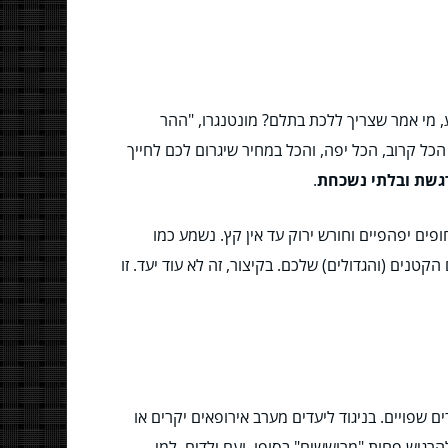
, מי אמר שצריך ללכת בתלם? מונטנגרו, "ההר
הכל קרוב, הכל יפה, והכל במחיר שיגרום לכם לחייך
גשת ובלתי נשכחת
.
ופים יפהפיים וחורש ירוק עד אין קץ. נשמע כמו
טנים (והגדולים) שלכם. בקיצור, זה לא עוד יעד. זו
 שפויים. בניגוד ליעדים מערב אירופאים יקרים או
רגיש פחות "מרוששים" בסופו. ועם ילדים, למי