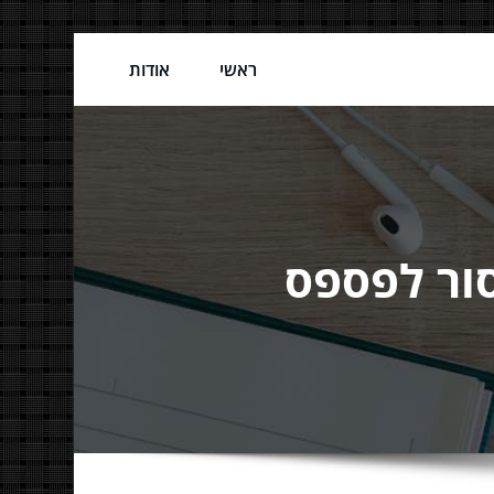
ראשי
אודות
סור לפספס