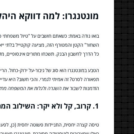
מונטנגרו: למה דווקא היה
בואו נודה באמת: כשאתם חושבים על "טיול משפחתי פע
השחור" הקטן והמטורף הזה, מציעה קוקטייל בלתי ייאמ
כל הדרך לחשבון הבנק. תשכחו מתורים אינסופיים, מלו
הטבע במונטנגרו הוא סוג של גיבור-על ירוק-כחול. הרי
תפאורה לסרט? זה אמיתי לגמרי. והכי חשוב? היא עדיין
הזדמנות
לשבור את השגרה ולגלות את המשפחה מח
1. קרוב, קל ולא יקר: השילוב המנצח?
טיסה קצרה יחסית, התניידות פשוטה יחסית (כן, לפעמי
כאלו שמצריכים לוגיסטיקה מסובכת, מונטנגרו מציעה