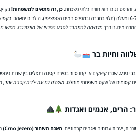
 והרפטינג בו הוא חוויה בלתי נשכחת.
כן, זה מתאים למשפחות!
בקיץ, 
שהופך את החוויה למהנה ובטוחה גם עם ילדים מגיל 6-7 ומעלה (תלוי בחברה ובמפלס המים הספציפי).
מדהימים. זו דרך
מדהימה להתחבר לטבע הפראי של מונטנגרו
.
חפשו חבר
בי טבע. שכרו קיאקים או קחו סיור בסירה קטנה ותפליגו בין שדות נימפאו
געים קסומים של שקט משפחתי מוחלט.
מושלם גם עם ילדים קטנים יותר, ת
ננות, יערות עבותים ואגמים קרחוניים.
האגם השחור (Crno Jezero)
הו