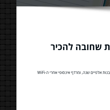
ת שחובה להכיר
חושבים על רומא עם מתבגרים? המחשבה הראשונה אולי מעלה תמונות של עיניים מתגלגלות, אנחות "משעמם לי" מול עתיקות בנות אלפיים שנה, ומרדף אינסופי אחרי ה-WiFi