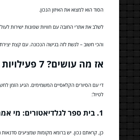
הסוד הוא למצוא את האיזון הנכון.
לשלב את אתרי החובה עם חוויות שפונות ישירות לעול
והכי חשוב – לגשת לזה בגישה הנכונה. עם קצת יצירת
אז מה עושים? 7 פעילויות שוברות שגרה שישאירו אותם פעורי פה (לטובה!)
די עם הסיורים הקלאסיים המשמימים. הגיע הזמן לחשוב
לטיול:
1. בית ספר לגלדיאטורים: מי אמר שאי אפשר לחיות את ההיסטוריה?
כן, קראתם נכון. יש ברומא מקומות שמציעים סדנאות ג