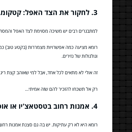
3. לחקור את הצד האפל: קטקומבות וקריפטות
למתבגרים רבים יש משיכה מסוימת לצד האפל והמסתו
רומא מציעה כמה אפשרויות מצמררות (בקטע טוב) כמ
וגולגולות של נזירים.
זה אולי לא מתאים לכל אחד, אבל למי שאוהב קצת ריגוש 
רק אל תשכחו להזכיר להם שזה אמיתי…
4. אמנות רחוב בטסטאצ'יו או אוסטיינסה: הגרפיטי הוא לא רק על הקיר
רומא היא לא רק עתיקות. יש בה גם סצנת אמנות רחו