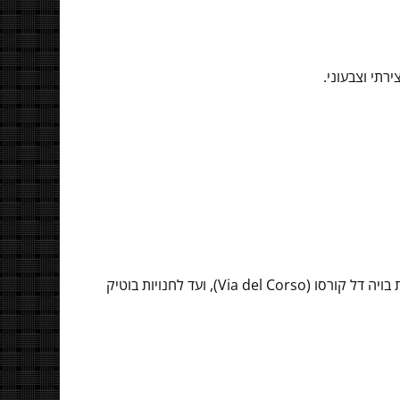
רתי וצבעוני.
רומא מציעה מגוון רחב של אפשרויות, החל מחנויות יוקרה נוצצות בויה קונדוטי (Via Condotti), דרך רשתות אופנה בינלאומיות בויה דל קורסו (Via del Corso), ועד לחנויות בוטיק