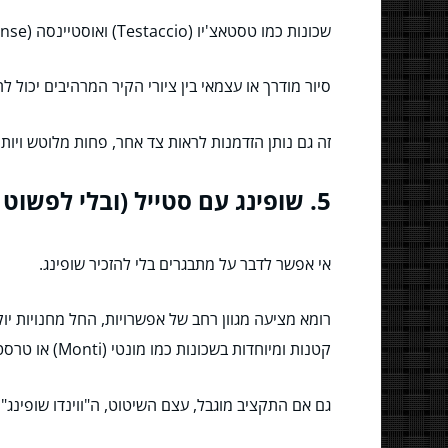
שכונות כמו טסטאצ'יו (Testaccio) ואוסטיינסה (Ostiense) הפכו לקנבס ענק עבור אמני גרפיטי מקומיים ובינלאומיים.
סיור מודרך או עצמאי בין ציורי הקיר המרהיבים יכול 
זה גם נותן הזדמנות לראות צד אחר, פחות מלוטש ויותר
5. שופינג עם סטייל (ובלי לפשוט רגל? אולי…)
אי אפשר לדבר על מתבגרים בלי להזכיר שופינג.
קטנות ומיוחדות בשכונות כמו מונטי (Monti) או טרסטוורה (Trastevere).
גם אם התקציב מוגבל, עצם השיטוט, ה"ווינדו שופינג" 