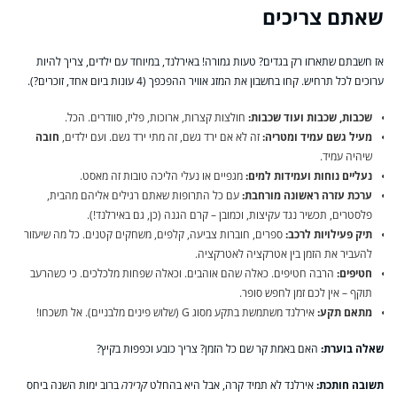
שאתם צריכים
אז חשבתם שתארזו רק בגדים? טעות גמורה! באירלנד, במיוחד עם ילדים, צריך להיות
ערוכים לכל תרחיש. קחו בחשבון את המזג אוויר ההפכפך (4 עונות ביום אחד, זוכרים?).
שכבות, שכבות ועוד שכבות:
חולצות קצרות, ארוכות, פליז, סוודרים. הכל.
מעיל גשם עמיד ומטריה:
זה לא אם ירד גשם, זה מתי ירד גשם. ועם ילדים,
חובה
שיהיה עמיד.
נעליים נוחות ועמידות למים:
מגפיים או נעלי הליכה טובות זה מאסט.
ערכת עזרה ראשונה מורחבת:
עם כל התרופות שאתם רגילים אליהם מהבית,
פלסטרים, תכשיר נגד עקיצות, וכמובן – קרם הגנה (כן, גם באירלנד!).
תיק פעילויות לרכב:
ספרים, חוברות צביעה, קלפים, משחקים קטנים. כל מה שיעזור
להעביר את הזמן בין אטרקציה לאטרקציה.
חטיפים:
הרבה חטיפים. כאלה שהם אוהבים. וכאלה שפחות מלכלכים. כי כשהרעב
תוקף – אין לכם זמן לחפש סופר.
מתאם תקע:
אירלנד משתמשת בתקע מסוג G (שלוש פינים מלבניים). אל תשכחו!
שאלה בוערת:
האם באמת קר שם כל הזמן? צריך כובע וכפפות בקיץ?
תשובה חותכת:
אירלנד לא תמיד קרה, אבל היא בהחלט
קרירה
ברוב ימות השנה ביחס