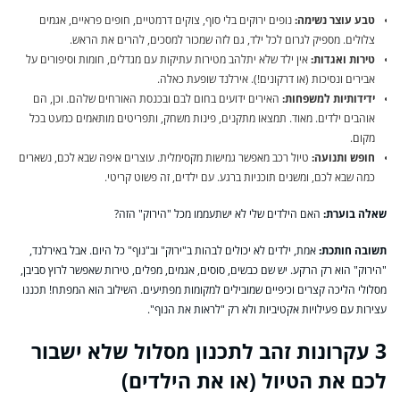
טבע עוצר נשימה:
נופים ירוקים בלי סוף, צוקים דרמטיים, חופים פראיים, אגמים
צלולים. מספיק לגרום לכל ילד, גם לזה שמכור למסכים, להרים את הראש.
טירות ואגדות:
אין ילד שלא יתלהב מטירות עתיקות עם מגדלים, חומות וסיפורים על
אבירים ונסיכות (או דרקונים!). אירלנד שופעת כאלה.
ידידותיות למשפחות:
האירים ידועים בחום לבם ובכנסת האורחים שלהם. וכן, הם
אוהבים ילדים. מאוד. תמצאו מתקנים, פינות משחק, ותפריטים מותאמים כמעט בכל
מקום.
חופש ותנועה:
טיול רכב מאפשר גמישות מקסימלית. עוצרים איפה שבא לכם, נשארים
כמה שבא לכם, ומשנים תוכניות ברגע. עם ילדים, זה פשוט קריטי.
שאלה בוערת:
האם הילדים שלי לא ישתעממו מכל "הירוק" הזה?
תשובה חותכת:
אמת, ילדים לא יכולים לבהות ב"ירוק" וב"נוף" כל היום. אבל באירלנד,
"הירוק" הוא רק הרקע. יש שם כבשים, סוסים, אגמים, מפלים, טירות שאפשר לרוץ סביבן,
מסלולי הליכה קצרים וכיפיים שמובילים למקומות מפתיעים. השילוב הוא המפתח! תכננו
עצירות עם פעילויות אקטיביות ולא רק "לראות את הנוף".
3 עקרונות זהב לתכנון מסלול שלא ישבור
לכם את הטיול (או את הילדים)