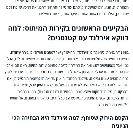
ביותר, והכי חשוב: הפרקטי ביותר, שישנה לכם את כל מה שחשבתם על הרפתקאות
משפחתיות. הגיע הזמן שתשכחו מ"סתם עוד טיול" ותתחילו לתכנן את המסע שיזכרו לכם
שנים. וכן, הילדים יזכרו אותו. ואתם. בעיקר אתם, כי אתם תצליחו.
הבקיעים הראשונים בקירות המיתוס: למה
דווקא אירלנד עם קטנטנים?
בואו נודה באמת. כשאומרים "אירלנד", הראש רץ ישר לפאבים אפלוליים, בירה שחורה,
נופים דרמטיים שמצטלמים מדהים לאינסטגרם, ואיזה קשת בענן או שתיים. תכל'ס, הכל
נכון. אבל כשמוסיפים למשוואה את המילה "ילדים", פתאום עולות תהיות. האם הם יאהבו
את הנוף? מה הם יאכלו? כמה זמן אפשר לסבול אותם ברכב? ובכן, חברים, הגיע הזמן לנפץ
כמה מיתוסים ישנים ועייפים. אירלנד, מסתבר, היא גן עדן אמיתי למשפחות מטיילות, ואם
תדעו איך לתכנן נכון – היא תהיה לא פחות ממושלמת. יש שם המון טבע, סיפורי פיות
ולפרקונים, טירות מרתקות (שלא לומר – מפחידות במידה הנכונה), המון מרחבים
להתרוצץ בהם, ואנשים שמבינים עניין כשזה נוגע לילדים. כן, אפילו בפאבים. אל תאמינו
לי? בואו נצלול פנימה.
הקסם הירוק שסוחף: למה אירלנד היא הבחירה הכי
הגיונית