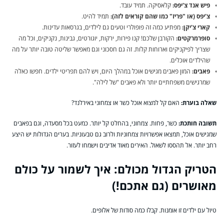
פיש אנד צ'יפס:
קלאסיקה. תמיד עובד.
צ'יפס (או "פריז" כמו שהם קוראים לזה):
תמיד להיט.
קארי צ'יקן:
מפתיע כמה זה פופולרי וטעים גם לילדים, בגרסאות עדינות.
סופרמרקטים:
הקורבן שלכם! קנו פירות, ירקות, יוגורטים, גבינות, נקניקים, וכל מה
שצריך לפיקניקים וארוחות קלות. זה גם חסכוני וגם מאפשר שליטה טובה יותר על מה
שהילדים אוכלים.
פאבים:
המון פאבים מגישים אוכל במהלך היום, ויש להם תפריטי ילדים. חפשו כאלה
שמרגישים משפחתיים יותר ולא פאבים "של לילה".
שאלה בוערת:
האם קל למצוא אוכל כשר או צמחוני באירלנד?
תשובה חותכת:
כשר, פחות. צמחוני, בהחלט קל יותר. כמעט בכל מסעדה, וגם בפאבים
שמגישים אוכל, תמצאו אפשרויות צמחוניות ולרוב גם טבעוניות. בערים הגדולות יש היצע
רחב יותר. אל תהססו לשאול. האירים מאוד אדיבים וישמחו לעזור.
הטריק הגדול מכולם: איך לשמור על כולם
מאושרים (גם אתכם!)
טיול עם ילדים זו אומנות. קבלו כמה סודות של אלופים.