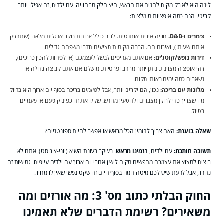
לינה היא לא רק מקום להניח את הראש, היא חלק מהחוויה. עם ילדים, זה אפילו יותר
קריטי. הנה כמה אופציות מומלצות:
צימרים ו-B&B:
חוויה אירית אותנטית. לרוב כולל ארוחת בוקר אנגלית מלאה (שתחזיק
אותם שעות!), ואירוח חם. הרבה מקומות מציעים חדרי משפחה גדולים.
דירות נופש/קוטג'ים:
אם אתם מעדיפים לבשל לעצמכם (או לפחות להכין כריכים),
זוהי אופציה מצוינת. נותן יותר מרחב ופרטיות. מושלם אם אתם קבוצה גדולה או
נשארים כמה ימים באותו מקום.
מלונות עם בריכה:
נכון, הם יקרים יותר, אבל לפעמים בריכה בסוף יום ארוך היא בדיוק
מה שצריך כדי לרוקן מצברים ולהטעין מחדש. שקלו את זה כפינוק פעם או פעמיים
בטיול.
שאלה בוערת:
האם צריך להזמין הכל מראש או אפשר להיות ספונטניים?
תשובה חותכת:
עם ילדים,
הזמינו מראש
. בעיקר בעונת השיא (יוני-אוגוסט). אתם לא
רוצים למצוא את עצמכם מחפשים מקום לישון אחרי יום ארוך עם ילדים עייפים. גמישות זה
נהדר, אבל לדעת שיש לכם מיטה חמה בסוף היום זה שקט נפשי שאין לו מחיר.
החוק הבלתי כתוב מס' 3: מה אורזים ומה
משאירים? רשימת הדברים שלא תאמינו