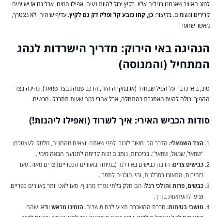
למזג האוויר שאנחנו רגילים אליו. בקיץ יכול להיות נעים ואפילו חמים, אבל גם אז יש ימים
קרירים וגשומים. בקיצור:
כן, קחו כובע קל ופליז דק גם לקיץ
. עדיף שיהיה ולא נצטרך,
מאשר שחסר.
הנהיגה באי הירוק: מדריך הישרדות לנהג
המתחיל (והמנוסה)
טוב, בואו נדבר על הפיל שבחדר (או במקרה הזה, הרכב שנוהג בצד שמאל). נהיגה בצד
ההפוך יכולה להיות מאתגרת בהתחלה, אבל אחרי כמה שעות תתרגלו. מבטיח.
סודות הכביש האירי: איך לשרוד (ואפילו ליהנות!)
הצד השמאלי:
הדבר הכי חשוב לזכור. לפני שאתם יוצאים מהחניה, מלמלו לעצמכם:
"שמאל, שמאל, שמאל". בכיכרות, נותנים זכות קדימה לתנועה הבאה מימין.
כבישים צרים:
הרבה כבישים באירלנד (במיוחד באזורים הכפריים) צרים מאוד. סעו
בזהירות, התאזרו בסבלנות, והיו מוכנים לתמרן.
כבשים, פרות והולכי רגל:
הם חלק בלתי נפרד מהנוף. סעו לאט יותר באזורים כפריים
וציפו להפתעות בדרך.
מושבי בטיחות:
חברת ההשכרה תציע לכם מושבים.
הזמינו מראש
וודאו שהם