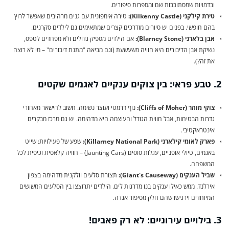
ובדמויות שמסתובבות שם ומספרות סיפורים.
טירת קילקני (Kilkenny Castle):
טירה אימפונית עם גנים מרהיבים שאפשר לרוץ
בהם חופשי. בפנים יש סיורים מודרכים קצרים שמתאימים גם לילדים סקרנים.
אבן בלארני (Blarney Stone):
אם הילדים מספיק גדולים ולא מפחדים לטפס,
נשיקת אבן הדיבורים היא חוויה משעשעת (וגם מביאה "מתנת דיבורים" – מי לא רוצה
את זה?).
2. טבע פראי: בין צוקים ענקיים לאגמים שקטים
צוקי מוהר (Cliffs of Moher):
נוף דרמטי ועוצר נשימה. חשוב להישאר מאחורי
גדרות הבטיחות, אבל חווית הגודל והעוצמה היא מדהימה. יש גם מרכז מבקרים
אינטראקטיבי.
פארק לאומי קילארני (Killarney National Park):
שפע של פעילויות: שייט
באגמים, טיולי אופניים, עגלות סוסים (Jaunting Cars) – חוויה קלאסית וכיפית לכל
המשפחה.
שביל הענקים (Giant's Causeway):
תצורת סלעים וולקנית מדהימה בצפון
אירלנד. ממש כאילו ענקים בנו מדרגות לים. הילדים יתרוצצו בין הסלעים המשושים
המיוחדים וירגישו שהם חלק מסיפור אגדה.
3. בילויים עירוניים: לא רק פאבים!