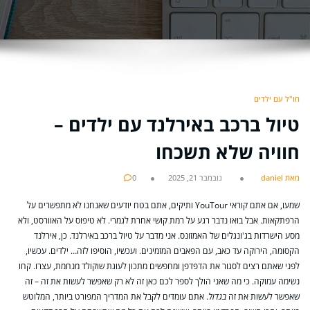
חו"ל עם ילדים
טיול ברכב באירלנד עם ילדים –
חוויה שלא תשכחו
מאת daniel
נובמבר 21, 2025
0
שמעו, אם אתם קוראי YouTour ותיקים, אתם בטח יודעים שאנחנו לא מתפשרים על
הרפתקאות. אבל בואו נדבר רגע על רמת קושי אחרת לגמרי. לא טיפוס על האוורסט, ולא
מסע הישרדות בג'ונגלים של האמזונס. אני מדבר על טיול ברכב באירלנד. כן, אירלנד
הקסומה, הירוקה עד כאב, עם הפאבים המזמינים. ועכשיו, הוסיפו לזה… ילדים. עכשיו,
לפני שאתם רצים לסגור את הדפדפן ומחפשים מתכון לעוגת שוקולד מנחמת, עצרו. קחו
נשימה עמוקה. כי מה שאני הולך לספר לכם כאן זה לא רק שאפשר לעשות את זה – זה
שאפשר לעשות את זה
בגדול
. אתם עומדים לקבל את המדריך המפורט ביותר, המלוטש