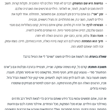
גמישות היא שם המשחק:
דברים לא תמיד הולכים לפי התוכנית. תקלות קורות. חשוב
להיות מוכנים לשנות, לוותר, או לאלתר. הילדים מרגישים את האנרגיה שלכם.
זמן "אני":
גם אתם צריכים זמן לעצמכם. אם מתאפשר, תתחלפו. אחד לוקח את
הילדים לשעה, השני נח, ואז מתחלפים. זה מציל נישואים, מבטיח.
הצטרפו לכיף:
אל תהיו רק מלווים. שחקו איתם בטירות, קפצו בשלוליות (עם מגפי
הגשם שלכם!), דמיינו איתם סיפורי פיות. היו שותפים מלאים לחוויה.
תעדו הכל:
צלמו, סרטו, כתבו יומן. הרגעים האלה לא יחזרו.
חיוך הוא המפתח:
כשיש לכם רגע קשה (ויהיו כאלה, תהיו בטוחים), חייכו. נשמו עמוק.
זכרו למה יצאתם למסע הזה.
שאלה בוערת:
מה לעשות אם הילדים פשוט "שווים" לי את הטיול ברכב?
תשובה חותכת:
קודם כל, קחו נשימה עמוקה. שנייה, תצטיידו בהרבה סבלנות וגם ב"ארגז
הפתעות" סודי – צעצוע קטן חדש, חטיף מיוחד, פודקאסט כיפי או סיפור מוקלט. תעצרו.
פשוט תעצרו בצד. תנו להם לרוץ כמה דקות. לפעמים, שינוי קטן יכול לעשות הבדל גדול.
וזכרו, הרגעים האלה הם חלק מההרפתקה. הם יהפכו לסיפורים מצחיקים שתספרו
כשיהיו גדולים.
אז הנה, אתם חמושים עכשיו בכל הידע שאתם צריכים כדי לצאת לטיול רכב מדהים
באירלנד עם הילדים. שכחו מכל הספקות, מכל הפחדים. אירלנד מחכה לכם עם זרועות
פתוחות, נופים ירוקים, טירות מסתוריות, ושלל הרפתקאות שיצבעו את זיכרונות המשפחה