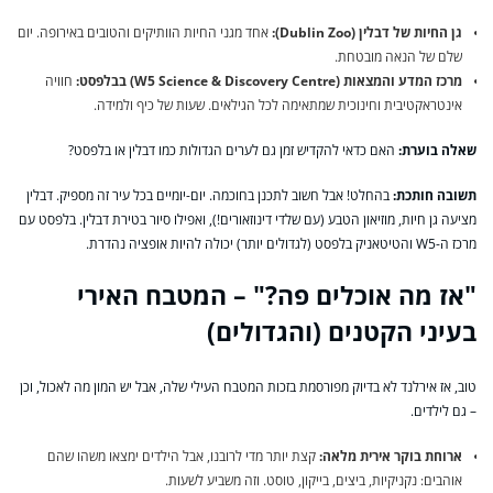
גן החיות של דבלין (Dublin Zoo):
אחד מגני החיות הוותיקים והטובים באירופה. יום
שלם של הנאה מובטחת.
מרכז המדע והמצאות (W5 Science & Discovery Centre) בבלפסט:
חוויה
אינטראקטיבית וחינוכית שמתאימה לכל הגילאים. שעות של כיף ולמידה.
שאלה בוערת:
האם כדאי להקדיש זמן גם לערים הגדולות כמו דבלין או בלפסט?
תשובה חותכת:
בהחלט! אבל חשוב לתכנן בחוכמה. יום-יומיים בכל עיר זה מספיק. דבלין
מציעה גן חיות, מוזיאון הטבע (עם שלדי דינוזאורים!), ואפילו סיור בטירת דבלין. בלפסט עם
מרכז ה-W5 והטיטאניק בלפסט (לגדולים יותר) יכולה להיות אופציה נהדרת.
"אז מה אוכלים פה?" – המטבח האירי
בעיני הקטנים (והגדולים)
טוב, אז אירלנד לא בדיוק מפורסמת בזכות המטבח העילי שלה, אבל יש המון מה לאכול, וכן
– גם לילדים.
ארוחת בוקר אירית מלאה:
קצת יותר מדי לרובנו, אבל הילדים ימצאו משהו שהם
אוהבים: נקניקיות, ביצים, בייקון, טוסט. וזה משביע לשעות.