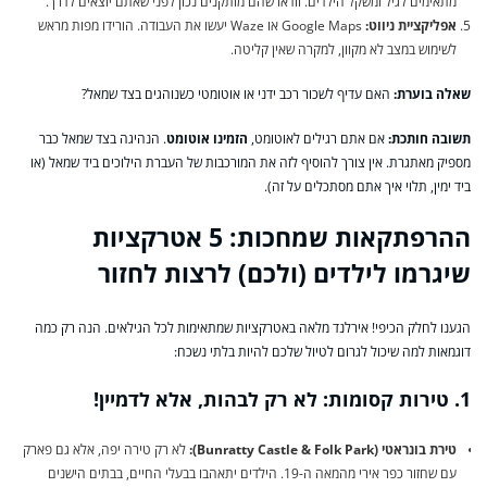
מתאימים לגיל ומשקל הילדים. וודאו שהם מותקנים נכון לפני שאתם יוצאים לדרך.
אפליקציית ניווט:
Google Maps או Waze יעשו את העבודה. הורידו מפות מראש
לשימוש במצב לא מקוון, למקרה שאין קליטה.
שאלה בוערת:
האם עדיף לשכור רכב ידני או אוטומטי כשנוהגים בצד שמאל?
תשובה חותכת:
אם אתם רגילים לאוטומט,
הזמינו אוטומט
. הנהיגה בצד שמאל כבר
מספיק מאתגרת. אין צורך להוסיף לזה את המורכבות של העברת הילוכים ביד שמאל (או
ביד ימין, תלוי איך אתם מסתכלים על זה).
ההרפתקאות שמחכות: 5 אטרקציות
שיגרמו לילדים (ולכם) לרצות לחזור
הגענו לחלק הכיפי! אירלנד מלאה באטרקציות שמתאימות לכל הגילאים. הנה רק כמה
דוגמאות למה שיכול לגרום לטיול שלכם להיות בלתי נשכח:
1. טירות קסומות: לא רק לבהות, אלא לדמיין!
טירת בונראטי (Bunratty Castle & Folk Park):
לא רק טירה יפה, אלא גם פארק
עם שחזור כפר אירי מהמאה ה-19. הילדים יתאהבו בבעלי החיים, בבתים הישנים