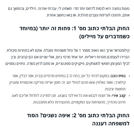
טעות נפוצה היא לנסות לדחוס יותר מדי. תאמינו לי, עברתי את זה. הילדים, ובהמשך גם
אתם, תהפכו לערימת עצבים מהלכת. אז בואו נחשוב אחרת.
החוק הבלתי כתוב מס' 1: פחות זה יותר (במיוחד
כשמדברים על מיילים)
קילומטראז' ארוך הוא האויב מספר 1 של טיול משפחתי מוצלח. אתם לא בתחרות סיבולת.
הגדירו לעצמכם מטרות ריאליות. יעד אחד מרכזי ביום, אולי שניים אם הם קרובים. ובין
לבין? המון זמן חופשי למשחקים, פיקניקים ספונטניים, או סתם לרוץ בשדה. טיפים נוספים:
בסיס כוכב:
במקום לנדוד כל יום, בחרו 2-3 בסיסים מרכזיים (נניח, אזור דבלין, אזור
קילארני, ואזור גאלווי) וצאו מהם לטיולי יום. זה חוסך אריזה ופריקה אינסופית ומעניק
תחושת יציבות.
קצב אירי:
אל תצפו לכבוש את כל אירלנד בשבוע. תנו למדינה לחלחל אליכם לאט.
תיהנו מהדרך, מהשיחות עם המקומיים, מהעצירות הלא מתוכננות.
החוק הבלתי כתוב מס' 2: איפה נשנים? הסוד
למשפחה רעננה