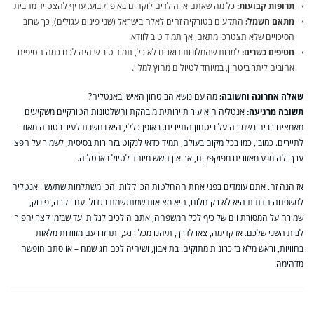
תרופות קבועות:
כל מה שאתם או הילדים לוקחים באופן קבוע. עדיף להצטייד מהבית.
מתאם חשמל:
התקעים בטורקיה זהים לאלה בישראל (שני פינים עגולים), כך שרוב
הסיכויים שלא תצטרכו מתאם, אך תמיד טוב לוודא.
חטיפים כשרים:
למרות שהמלונות דואגים לאוכל, תמיד טוב שיהיה לכם כמה חטיפים
אהובים ליתר ביטחון, במיוחד לטיולים מחוץ למלון.
שאלה אחרונה וחשובה:
מה עם נושא הביטחון האישי באנטליה?
תשובה מרגיעה:
אנטליה היא עיר תיירותית מובהקת והשלטונות הטורקיים משקיעים
מאמצים רבים בשמירה על ביטחון התיירים. באופן כללי, היא נחשבת לעיר בטוחה מאוד
לתיירים. כמובן, כמו בכל מקום בעולם, תמיד כדאי לנקוט בזהירות בסיסית, לשמור על חפצי
ערך ולהימנע מאזורים מפוקפקים, אך אין חשש מיוחד לטיול באנטליה.
אז הנה זה. אתם עומדים בפני אחת ההחלטות הכי קלות והכי משתלמות שתעשו. אנטליה
למשפחה הדתית היא לא רק חלום, היא מציאות שמתגשמת בגדול. עם יוקרה, פינוק,
שמירה על המסורת וים של כיף לכל המשפחה, אתם הולכים לגלות יעד שבזמן קצר יהפוך
לבית השני שלכם. אז קדימה, צאו לדרך, תיהנו מכל רגע, ותחזרו עם מזוודות מלאות
בחוויות, וראש מלא בזיכרונות מתוקים. בתיאבון, ושיהיה לכם חג שמח – או סתם חופשה
מדהימה!