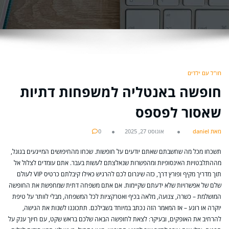
חו"ל עם ילדים
חופשה באנטליה למשפחות דתיות
שאסור לפספס
מאת daniel
אוגוסט 27, 2025
0
תשכחו מכל מה שחשבתם שאתם יודעים על חופשות. שכחו מהחיפושים המייגעים בגוגל,
מההתלבטויות האינסופיות ומהפשרות שנאלצתם לעשות בעבר. אתם עומדים לצלול אל
תוך מדריך מקיף ופורץ דרך, כזה שיגרום לכם להרגיש כאילו קיבלתם כרטיס VIP לעולם
שלם של אפשרויות שלא ידעתם שקיימות. אם אתם משפחה דתית שמחפשת את החופשה
המושלמת – כשרה, צנועה, מלאה בכיף ואטרקציות לכל המשפחה, מבלי לוותר על טיפת
יוקרה או רוגע – אז המאמר הזה נכתב במיוחד בשבילכם. תתכוננו לשנות את הגישה,
להרחיב את האופקים, ובעיקר: לצאת לחופשה הבאה שלכם בראש שקט, עם חיוך ענק על