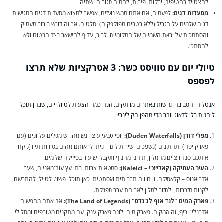
להצטייד בחטיפים, ירקות, פירות, לחמים סגורים ושתיה.
מסעדות דגים:
לפעמים, אם אתם ממש נועזים, אפשר למצוא מסעדות דגים המגישות
דגים שלמים על הגריל (ללא רטבים מפוקפקים) וסלטים. אך זה דורש בירור מעמיק
והסתמכות על יראת השמיים של המקומיים. לרוב, עדיף להישאר בצד הבטוח ולא
להסתכן.
טיולי יום עם טוויסט כשר: 3 אטרקציות שלא תרצו
לפספס
אנטליה והסביבה גדושות באתרים מרתקים. הנה כמה הצעות לטיולי יום, שבהן תוכלו
ליהנות בלי לדאוג יותר מדי מהפן הקולינרי:
מפלי דודן (Duden Waterfalls):
יופי טבעי עוצר נשימה. יש מפלים עליונים (עם
פארק יפה) ותחתונים (נשפכים ישירות לים – ניתן לראותם מהים בסירות תיור). קחו
איתכם סנדוויצ'ים מהמלון, תיהנו מהנוף ותקבלו שיעור בפיזיקה של מים.
העיר העתיקה (קאלייצ'י – Kaleici):
סמטאות צרות, בתי עץ עות'מאניים, שער
אדריאנוס – קלאסיקה. זו חוויה תרבותית ואסתטית. כאן תוכלו פשוט לטייל, להתרשם,
לקנות מזכרות, ולחזור למלון לארוחת ערב מפנקת.
פארק המים "לנד אוף לג'נדס" (The Land of Legends):
אם אתם מחפשים
אדרנלין וכיף, זה המקום. פארק מים ולונה פארק ענק, עם מתקנים מטורפים ומסלולי