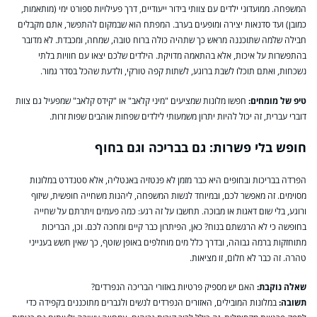
המשפחה. ממועדוני ילדים עם צוותי בידור ייעודיים, דרך פעילויות ספורט ימי (מותאמות,
כמובן) ועד סדנאות יצירה ומופעים בערב. המפתח הוא שבמקום להתפשר, אתם מקבלים
חבילה שלמה שתוכננה מראש כך שתהיה כולה ברוח טובה, שמחה, ומכבדת. לא מדובר
בהתפשרות על איכות, אלא בהתאמה מדויקת. הילדים שלכם יצאו עם חוויות בלתי
נשכחות, ואתם תוכלו לשבת ברוגע, לשתות קפה טורקי, ולדעת שהכל בסדר גמור.
טיפ של מומחים:
חפשו מלונות שמציעים "מיני קלאב" או "קידס קלאב" שמפעיל גם צוות
דוברי עברית, זה יכול להיות יתרון משמעותי לילדים שפחות אוהבים שפות זרות.
חופש בלי פשרות: גם בבריכה וגם בחוף
הפרדה בבריכות ובחופים היא כבר מזמן לא פנטזיה באנטליה, אלא סטנדרט במלונות
מסוימים. זה מאפשר לכם, ובמיוחד לנשות המשפחה, ליהנות משחייה חופשית, שיזוף
ורוגע, בלי שום דאגות או מבוכה. תחשבו על זה רגע: כמה פעמים ויתרתם על שחייה
בחופשה כי לא הרגשתם בנוח? כאן, הפיתרון כבר קיים ומחכה לכם. וכן, הבריכות
מתוחזקות ברמה גבוהה, ובדרך כלל מים מוחלפים באופן שוטף, כך שאין חשש בענייני
טהרה. זה כבר לא חלום, זו מציאות.
שאלה נוקבת:
האם יש מספיק פרטיות באזורי הבריכה הנפרדים?
תשובה:
במלונות המובילים, האזורים הנפרדים לנשים ולגברים מתוכננים בקפידה כדי