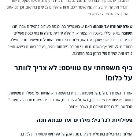
מים. כן, יש שם קוד לבוש מסוים, אבל גם במקום כזה ניתן למצוא פינות שקטות יותר
ולנהל את החוויה בצורה שמתאימה לכם. ודאו שהילדים לבושים בהתאם, וכך גם אתם.
החיוך שלהם שווה כל מאמץ!
שאלה שחוזרת על עצמה:
האם יש באנטליה בתי כנסת פעילים לתפילות שבת וחג?
תשובה:
באופן כללי, באנטליה עצמה אין קהילה יהודית גדולה או בתי כנסת פעילים
זמינים לתיירים באופן שוטף. עם זאת, מלונות הקונספט המובילים מציעים חדרי תפילה
מסודרים ולעיתים אף מארגנים מנייני תפילה בשבתות וחגים, בעיקר בעונות השיא. חשוב
לוודא זאת ישירות מול המלון בעת ההזמנה.
כיף משפחתי עם טוויסט: לא צריך לוותר
על כלום!
אחד החששות הגדולים של משפחות דתיות בחופשה הוא הוויתור על פעילויות מסוימות
מטעמי צניעות או כשרות. ובכן, באנטליה של היום, אתם יכולים לשכוח מהמילה "וויתור".
הכל שם, רק בגרסה משודרגת, כשרה וצנועה.
פעילויות לכל גיל: מילדים ועד סבתא חנה
המלונות המובילים באנטליה מציעים מגוון ענק של פעילויות שמתאימות לכל בני