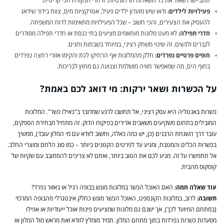
תתביישו לשאול את כל השאלות הרלוונטיות. זו הרי הנקודה הכי קריטית.
פעילויות לילדים:
ודאו שיש מועדון ילדים פעיל, אטרקציות מים, צוות בידור שידאג
להעסיק את הצעירים, והכי חשוב – שכל הפעילויות מתאימות לרוח המשפחה.
חדרי תפילה:
לא מעט מלונות מותאמים מציעים בתי כנסת או חדרי תפילה מסודרים
לגברים ולנשים. זה שינוי משחק רציני, במיוחד בשבתות וחגים.
חופים פרטיים נפרדים:
חלק מהמלונות אף הרחיקו לכת והקימו אזורי רחצה נפרדים
בחוף הים, מה שמאפשר חוויה מושלמת וצנועה גם מחוץ לבריכות.
על הכשרות ושאר ירקות: מי דואג לכם באמת?
כשרות באנטליה היא עסק רציני, אל תחשבו לרגע שמדובר ב"כאילו כשר". המלונות
המובילים בתחום משקיעים משאבים אדירים בפיקוח הדוק. זה מתחיל מבחירת הספקים,
עובר דרך השגחת הרבנים (כן, יש כמה כאלה, וחשוב לוודא עם מי המלון עובד), ממשיך
בכשרות הכלים והמטבח, ומגיע עד לפרטים הקטנים ביותר – כמו סוג הלחם ומוצרי החלב.
אל תתפשרו על זה. מגיע לכם את הטוב ביותר, ואתם לא צריכים להסתובב עם שקיות של
קוסקוס מהבית.
עוד שאלה חמה:
האם האוכל הכשר במלונות מוגש בבופה רגיל או באזור נפרד?
תשובה:
לרוב, במלונות הקונספט, האוכל הכשר מוגש כחלק אינטגרלי מהבופה המרכזי
(במתחם המיועד לכך), אך ישנם גם מלונות שמציעים פינות אוכל ייעודיות או אפילו
מסעדות כשרות נפרדות בתוך מתחם המלון. תמיד מומלץ לוודא זאת מראש מול המלון או