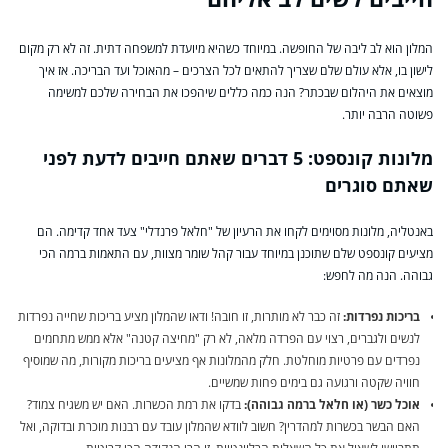
המלון הוא לב ליבה של החופשה. במיוחד כשהיא מיועדת למשפחה דתית. זה לא רק מקום
לישון בו, אלא עולם שלם שצריך להתאים לכל הצרכים – מהאוכל ועד הבריכה. אז איך
מוצאים את היהלום שבכתר? הנה כמה כללים שיהפכו את הבחירה שלכם למשימה
פשוטה הרבה יותר.
מלונות קונספט: 5 דברים שאתם חייבים לדעת לפני
שאתם סוגרים
באנטליה, מלונות מסוימים לקחו את הרעיון של "חלאל פרנדלי" צעד אחד קדימה. הם
מציעים קונספט שלם שתוכנן במיוחד עבור קהל שומר מצוות, עם התאמות ברמה הכי
גבוהה. הנה מה לחפש:
בריכות נפרדות:
זה כבר לא מותרות, זו חובה! ודאו שהמלון מציע בריכות שחייה נפרדות
לנשים ולגברים, רצוי עם הפרדה מלאה, לא רק "מחיצה קטנה" אלא ממש מתחמים
נפרדים עם פרטיות מוחלטת. חלק מהמלונות אף מציעים בריכות מקורות, מה שמוסיף
חוויה שקטה ורגועה גם בימים פחות שמשיים.
אוכל כשר (או חלאל ברמה גבוהה):
בדקו את רמת הכשרות. האם יש משגיח צמוד?
האם הבשר בכשרות למהדרין? חשוב לוודא שהמלון עובד עם רבנות מוכרת ובדוקה, ואל