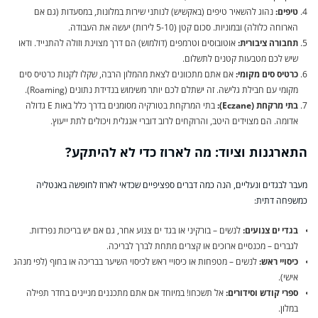
טיפים:
נהוג להשאיר טיפים (באקשיש) לנותני שירות במלונות, במסעדות (גם אם
הארוחה כלולה) ובמוניות. סכום קטן (5-10 לירות) יעשה את העבודה.
תחבורה ציבורית:
אוטובוסים וטרמפים (דולמוש) הם דרך מצוינת וזולה להתנייד. ודאו
שיש לכם מטבעות קטנים לתשלום.
כרטיס סים מקומי:
אם אתם מתכוונים לצאת מהמלון הרבה, שקלו לקנות כרטיס סים
מקומי עם חבילת גלישה. זה ישתלם לכם יותר משימוש בנדידת נתונים (Roaming).
בתי מרקחת (Eczane):
בתי המרקחת בטורקיה מסומנים בדרך כלל באות E גדולה
אדומה. הם מצוידים היטב, והרוקחים לרוב דוברי אנגלית ויכולים לתת ייעוץ.
התארגנות וציוד: מה לארוז כדי לא להיתקע?
מעבר לבגדים ונעליים, הנה כמה דברים ספציפיים שכדאי לארוז לחופשה באנטליה
כמשפחה דתית:
בגדי ים צנועים:
לנשים – בורקיני או בגד ים צנוע אחר, גם אם יש בריכות נפרדות.
לגברים – מכנסיים ארוכים או קצרים מתחת לברך לבריכה.
כיסויי ראש:
לנשים – מטפחות או כיסויי ראש לכיסוי השיער בבריכה או בחוף (לפי מנהג
אישי).
ספרי קודש וסידורים:
אל תשכחו! במיוחד אם אתם מתכננים מניינים בחדר תפילה
במלון.