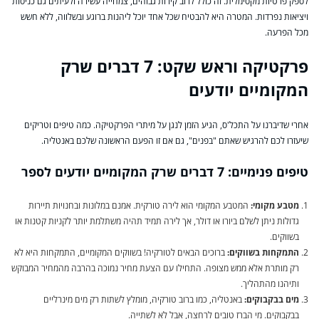
לספק פרטיות מקסימלית. זה כולל לרוב קירות גבוהים, צמחייה עשירה ולעיתים גם כניסות
ויציאות נפרדות. המטרה היא להבטיח שכל אחד יוכל ליהנות ברוגע ובשלווה, ללא חשש
מכל הפרעה.
פרקטיקה וראש שקט: 7 דברים שרק
המקומיים יודעים
אחרי שדיברנו על התכל'ס, הגיע הזמן לנגן על מיתרי הפרקטיקה. כמה טיפים וטריקים
שיעזרו לכם להרגיש שאתם "בפנים", גם אם זו הפעם הראשונה שלכם באנטליה.
טיפים פנימיים: 7 דברים שרק המקומיים יודעים לספר
מטבע מקומי:
המטבע המקומי הוא לירה טורקית. אמנם במלונות ובחנויות תיירות
גדולות ניתן לשלם ביורו או דולר, אך לירה תמיד תהיה משתלמת יותר לקניות קטנות או
בשווקים.
התמקחות בשווקים:
ברוכים הבאים לטורקיה! בשווקים המקומיים, התמקחות היא לא
רק מותרת אלא ממש מצופה. התחילו עם הצעת מחיר נמוכה בהרבה מהמחיר המבוקש
ותיהנו מהתהליך.
מים בבקבוקים:
באנטליה, כמו ברוב טורקיה, מומלץ לשתות רק מים מינרליים
בבקבוקים. מי הברז טובים לרחצה, אבל לא לשתייה.