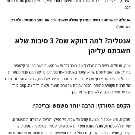
הפנים, ובלי שום צורך לחזור שוב למנוע החיפוש. בואו נתחיל, כי יש לנו המון סודות לגלות
לכם.
אנטליה למשפחה הדתית: המדריך השלם שישנה לכם את חוקי המשחק (ולא רק
בשחמט!)
אנטליה? למה דווקא שם? 3 סיבות שלא
חשבתם עליהן
אז כן, אנטליה. השם הזה מצלצל אולי מוכר לכל מי שמחפש חופשת בטן-גב קלאסית
בחו"ל. אבל האם ידעתם שהיא הפכה בשנים האחרונות לגן עדן של ממש עבור משפחות
דתיות? זה לא סתם צירוף מקרים, חברים. מדובר בתופעה של ממש, שנוצרה משילוב מנצח
של תרבות מקומית פתוחה, הבנה עמוקה של צרכי המגזר, וקצת, רק קצת, קסם טורקי
אמיתי. תאמינו לנו, זה לא עניין של מה בכך.
הקסם הטורקי: הרבה יותר משמש ובריכה?
טורקיה, ודאי אנטליה, מציעה קודם כל
אירוח כיד המלך
. תחשבו על מלונות מפוארים,
שירות ללא פשרות, אוכל משובח ופינוקים אינסופיים. עכשיו תוסיפו לזה נופים עוצרי
נשימה, חופים חוליים זהובים, ים כחול-טורקיז ותשתית תיירותית מפותחת שפשוט יודעת