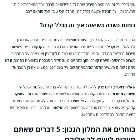
איך לפנק. כל זה, בתוספת מחירים שהם לרוב ידידותיים הרבה יותר מהאלטרנטיבות
המערביות, יוצר חבילה שקשה לסרב לה. והחלק הכי טוב? הכל מותאם לכם.
נוחות כשרה בשיאה: איך זה בכלל קרה?
הסוד טמון בעובדה שהטורקים, בהיותם מוסלמים בעצמם, מבינים לעומק את רעיון
ה'חלאל' – שמקביל במהותו לכשרות היהודית. ההבנה הזו יצרה קרקע פורייה לשגשוג
תיירות ה'חלאל פרנדלי', ומכאן הדרך למלונות כשרים למהדרין (או כאלה עם פתרונות
כשרות מדהימים) הייתה קצרה. תוך כמה שנים, אנטליה התבססה כמעצמה בתחום. זו לא
סתם נישה, זו תעשייה שלמה שמתפתחת שם, רק בשבילכם. ממש יציאה מן המצר אל
המרחב.
שאלה בוערת:
האם צריך לדאוג לתרבות ומוזיקה "לא צנועה" במלונות אנטליה?
תשובה חותכת:
במלונות הקונספט המותאמים למשפחות דתיות, התרבות והמוזיקה
מנוהלות בקפידה רבה, תוך שמירה על אווירה מכבדת וצנועה. לא תמצאו שם מסיבות
קריוקי פרועות או מוזיקת דאנס רועשת בשעות לא הולמות. הכל מכוון לחוויה משפחתית
רגועה ומהנה, בסטנדרטים שתחפשו.
בוחרים את המלון הנכון: 5 דברים שאתם
חייבים לשים לב אליהם