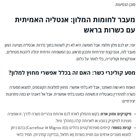
סוכן הנסיעות.
מעבר לחומות המלון: אנטליה האמיתית
עם כשרות בראש
יופי, יש לכם מלון חלומי. אבל חופשה היא לא רק לשהות בתוך גדרות. אנטליה מציעה המון
מעבר לזה, ועם קצת יצירתיות ותכנון מראש, גם המשפחה הדתית יכולה ליהנות מטיולים,
אטרקציות וקולינריה, בלי לוותר על כלום.
מסע קולינרי כשר: האם זה בכלל אפשרי מחוץ למלון?
האמת היא שזה
מאתגר
, אבל לא בלתי אפשרי. מחוץ למלונות הקונספט, למצוא מסעדה
כשרה למהדרין באנטליה זו משימה כמעט בלתי אפשרית. אבל אל דאגה! יש כמה פתרונות
יצירתיים:
פיקניקים ומזון ארוז:
בקשו מהמלון לארוז לכם ארוחת צהריים כשרה לדרך. זו אופציה
מצוינת לפיקניק בטבע או לארוחה קלה במהלך טיול.
קניות בסופר:
קיימים סופרמרקטים גדולים (כמו Migros או Carrefour) בהם ניתן
למצוא מוצרים ארוזים עם תווית כשרות (או חלאל, בבדיקה קפדנית). תמיד כדאי